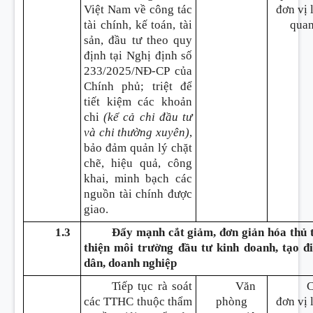
Việt Nam về công tác
đơn vị 
tài chính, kế toán, tài
qua
sản, đầu tư theo quy
định tại Nghị định số
233/2025/NĐ-CP của
Chính phủ; triệt để
tiết kiệm các khoản
chi
(kể cả chi đầu tư
và chi thường xuyên)
,
bảo đảm quản lý chặt
chẽ, hiệu quả, công
khai, minh bạch các
nguồn tài chính được
giao.
1.3
Đẩy mạnh cắt giảm, đơn giản hóa thủ t
thiện môi trường đầu tư kinh doanh, tạo đ
dân, doanh nghiệp
Tiếp tục rà soát
Văn
các TTHC thuộc thẩm
phòng
đơn vị 