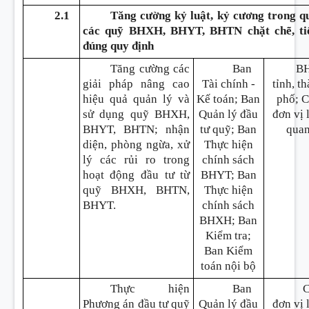
2.1
Tăng cường kỷ luật, kỷ cương trong qu
các quỹ BHXH, BHYT, BHTN chặt chẽ, tiế
đúng quy định
Tăng cường các
Ban
B
giải pháp nâng cao
Tài chính -
tỉnh, t
hiệu quả quản lý và
Kế toán; Ban
phố; 
sử dụng quỹ BHXH,
Quản lý đầu
đơn vị 
BHYT, BHTN; nhận
tư quỹ; Ban
qua
diện, phòng ngừa, xử
Thực hiện
lý các rủi ro trong
chính sách
hoạt động đầu tư từ
BHYT; Ban
quỹ BHXH, BHTN,
Thực hiện
BHYT.
chính sách
BHXH; Ban
Kiểm tra;
Ban Kiểm
toán nội bộ
Thực hiện
Ban
Phương án đầu tư quỹ
Quản lý đầu
đơn vị 