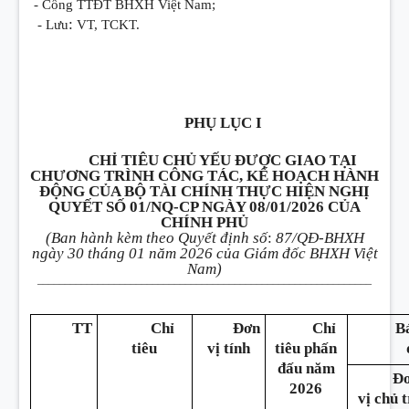
- Cổng TTĐT BHXH Việt Nam;
:
- Lưu
VT, TCKT.
PHỤ LỤC I
CHỈ TIÊU CHỦ YẾU ĐƯỢC GIAO TẠI
CHƯƠNG TRÌNH CÔNG TÁC, KẾ HOẠCH HÀNH
ĐỘNG CỦA BỘ TÀI CHÍNH THỰC HIỆN NGHỊ
QUYẾT SỐ 01/NQ-CP NGÀY 08/01/2026 CỦA
CHÍNH PHỦ
(Ban hành kèm theo Quyết định số
:
87/QĐ-BHXH
ngày 30 tháng 01 năm 2026 của Giám đốc BHXH Việt
Nam)
_______________
_________________________
_____________________
TT
Chỉ
Đơn
Chỉ
Bá
tiêu
vị tính
tiêu phấn
đấu năm
Đ
2026
vị chủ t