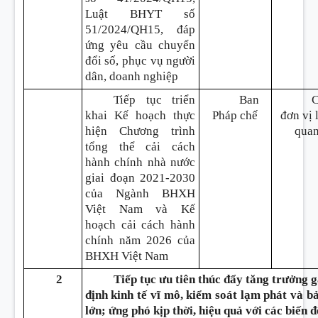
Luật BHYT số
51/2024/QH15, đáp
ứng yêu cầu chuyển
đổi số, phục vụ người
dân, doanh nghiệp
Tiếp tục triển
Ban
khai Kế hoạch thực
Pháp chế
đơn vị 
hiện Chương trình
qua
tổng thể cải cách
hành chính nhà nước
giai đoạn 2021-2030
của Ngành BHXH
Việt Nam và Kế
hoạch cải cách hành
chính năm 2026 của
BHXH Việt Nam
2
Tiếp tục ưu tiên thúc đẩy tăng trưởng 
định kinh tế vĩ mô, kiểm soát lạm phát và b
lớn; ứng phó kịp thời, hiệu quả với các biến 