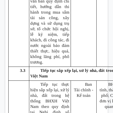
văn bản quy định chi
tiết, hướng dẫn thi
hành trong mua sắm
tài sản công, xây
dựng và sử dụng trụ
sở, tổ chức hội nghị,
lễ kỷ niệm, tiếp
khách, đi công tác, đi
nước ngoài bảo đảm
thiết thực, hiệu quả,
không lãng phí, phô
trương.
3.3
Tiếp tục sắp xếp lại, xử lý nhà, đất t
Việt Nam
Tiếp tục thực
Ban
B
hiện sắp xếp lại, xử lý
Tài chính -
tỉnh, t
nhà, đất trong hệ
Kế toán
phố; 
thống BHXH Việt
đơn vị 
Nam theo quy định
qua
tại Nghị định số