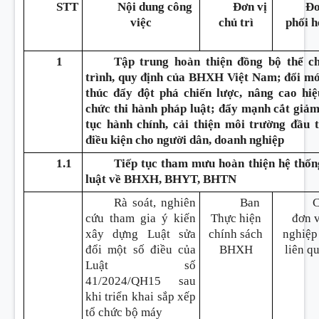
STT
Nội dung công
Đơn vị
Đơ
việc
chủ trì
phối 
1
Tập trung hoàn thiện đồng bộ thể ch
trình, quy định của BHXH Việt Nam; đổi mớ
thúc đẩy đột phá chiến lược, nâng cao hiệ
chức thi hành pháp luật; đẩy mạnh cắt giảm
tục hành chính, cải thiện môi trường đầu 
điều kiện cho người dân, doanh nghiệp
1.1
Tiếp tục tham mưu hoàn thiện hệ thốn
luật về BHXH, BHYT, BHTN
Rà soát, nghiên
Ban
cứu tham gia ý kiến
Thực hiện
đơn v
xây dựng Luật sửa
chính sách
nghiệp
đổi một số điều của
BHXH
liên q
Luật số
41/2024/QH15 sau
khi triển khai sắp xếp
tổ chức bộ máy