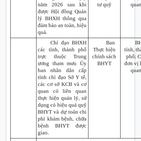
năm 2026 sau khi
tư quỹ
qua
được Hội đồng Quản
lý BHXH thông qua
đảm bảo an toàn, hiệu
quả.
Chỉ đạo BHXH
Ban
B
các tỉnh, thành phố
Thực hiện
tỉnh, t
trực thuộc Trung
chính sách
phố; 
ương tham mưu Ủy
BHYT
đơn vị 
ban nhân dân cấp
qua
tỉnh chỉ đạo Sở Y tế,
các cơ sở KCB và cơ
quan có liên quan
thực hiện quản lý, sử
dụng có hiệu quả quỹ
BHYT và dự toán chi
phí khám bệnh, chữa
bệnh BHYT được
giao.