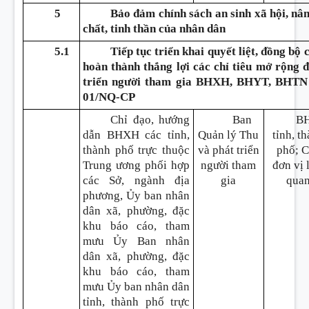
5
Bảo đảm chính sách an sinh xã hội, nân
chất, tinh thần của nhân dân
5.1
Tiếp tục triển khai quyết liệt, đồng bộ
hoàn thành thắng lợi các chỉ tiêu mở rộng 
triển người tham gia BHXH, BHYT, BHTN 
01/NQ-CP
Chỉ đạo, hướng
Ban
B
dẫn BHXH các tỉnh,
Quản lý Thu
tỉnh, t
thành phố trực thuộc
và phát triển
phố; 
Trung ương phối hợp
người tham
đơn vị 
các Sở, ngành địa
gia
qua
phương, Ủy ban nhân
dân xã, phường, đặc
khu báo cáo, tham
mưu Ủy Ban nhân
dân xã, phường, đặc
khu báo cáo, tham
mưu Ủy ban nhân dân
tỉnh, thành phố trực