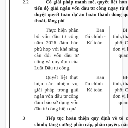
2.2
Có giải pháp mạnh mẽ, quyết liệt hơn
tiến độ giải ngân vốn đầu tư công ngay từ
duyệt quyết toán dự án hoàn thành đúng qu
thoát, lãng phí
Thực hiện phân
Ban
B
bổ vốn đầu tư công
Tài chính -
tỉnh, t
năm 2026 đảm bảo
Kế toán
phố; 
phù hợp với khả năng
đơn vị 
cân đối vốn đầu tư
qua
công và quy định của
Luật Đầu tư công.
Quyết liệt thực
Ban
B
hiện các nhiệm vụ,
Tài chính -
tỉnh, t
giải pháp trong giải
Kế toán
phố; 
ngân vốn đầu tư công
đơn vị 
đảm bảo sử dụng vốn
qua
đầu tư công hiệu quả.
3
Tiếp tục hoàn thiện quy định về tổ
chính; tăng cường phân cấp, phân quyền, nâ