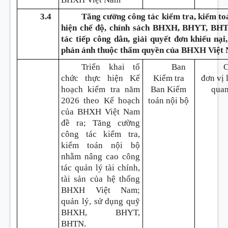
3.4
Tăng cường công tác kiểm tra, kiểm toá
hiện chế độ, chính sách BHXH, BHYT, BHT
tác tiếp công dân, giải quyết đơn khiếu nại,
phản ánh thuộc thẩm quyền của BHXH Việt
Triển khai tổ
Ban
chức thực hiện Kế
Kiểm tra
đơn vị 
hoạch kiểm tra năm
Ban Kiểm
qua
2026 theo Kế hoạch
toán nội bộ
của BHXH Việt Nam
đề ra; Tăng cường
công tác kiểm tra,
kiểm toán nội bộ
nhằm nâng cao công
tác quản lý tài chính,
tài sản của hệ thống
BHXH Việt Nam;
quản lý, sử dụng quỹ
BHXH, BHYT,
BHTN.