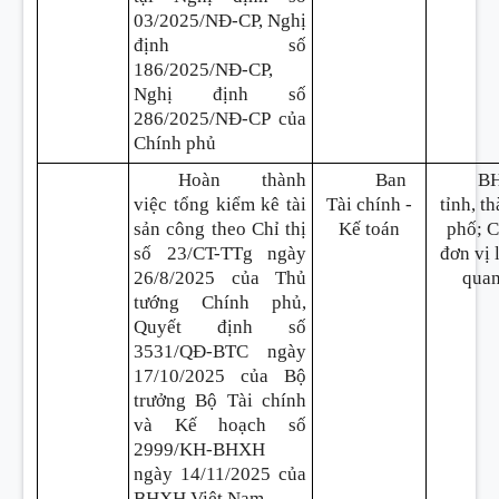
03/2025/NĐ-CP, Nghị
định số
186/2025/NĐ-CP,
Nghị định số
286/2025/NĐ-CP của
Chính phủ
Hoàn thành
Ban
B
việc tổng kiểm kê tài
Tài chính -
tỉnh, t
sản công theo Chỉ thị
Kế toán
phố; 
số 23/CT-TTg ngày
đơn vị 
26/8/2025 của Thủ
qua
tướng Chính phủ,
Quyết định số
3531/QĐ-BTC ngày
17/10/2025 của Bộ
trưởng Bộ Tài chính
và Kế hoạch số
2999/KH-BHXH
ngày 14/11/2025 của
BHXH Việt Nam