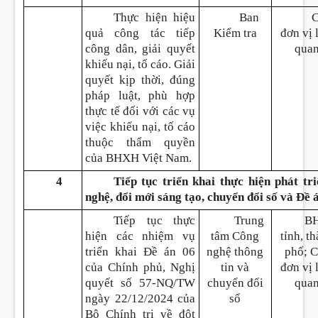
Thực hiện hiệu
Ban
quả công tác tiếp
Kiểm tra
đơn vị 
công dân, giải quyết
qua
khiếu nại, tố cáo. Giải
quyết kịp thời, đúng
pháp luật, phù hợp
thực tế đối với các vụ
việc khiếu nại, tố cáo
thuộc thẩm quyền
của BHXH Việt Nam.
4
Tiếp tục triển khai thực hiện phát tr
nghệ, đổi mới sáng tạo, chuyển đổi số và Đề 
Tiếp tục thực
Trung
B
hiện các nhiệm vụ
tâm Công
tỉnh, t
triển khai Đề án 06
nghệ thông
phố; 
của Chính phủ, Nghị
tin và
đơn vị 
quyết số 57-NQ/TW
chuyển đổi
qua
ngày 22/12/2024 của
số
Bộ Chính trị về đột