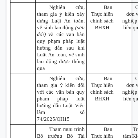
Nghiên cứu,
Ban
tham gia ý kiến xây
Thực hiện
đơn v
dựng Luật An toàn,
chính sách
nghiệp
vệ sinh lao động
(sửa
BHXH
liên q
đổi)
và các văn bản
quy phạm pháp luật
hướng dẫn sau khi
Luật An toàn, vệ sinh
lao động được thông
qua
Nghiên cứu,
Ban
tham gia ý kiến đối
Thực hiện
đơn v
với các văn bản quy
chính sách
nghiệp
phạm pháp luật
BHXH
liên q
hướng dẫn Luật Việc
làm số
74/2025/QH15
Tham mưu trình
Ban
T
Bộ trưởng Bộ Tài
Thực hiện
tâm K