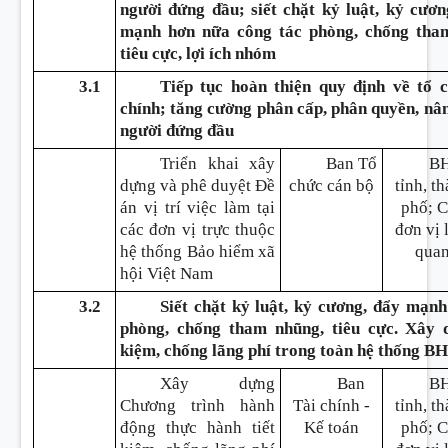
người đứng đầu; siết chặt kỷ luật, kỷ cươ
mạnh hơn nữa công tác phòng, chống tham
tiêu cực, lợi ích nhóm
3.1
Tiếp tục hoàn thiện quy định về tổ
chính; tăng cường phân cấp, phân quyền, nâ
người đứng đầu
Triển khai xây
Ban Tổ
B
dựng và phê duyệt Đề
chức cán bộ
tỉnh, t
án vị trí việc làm tại
phố; 
các đơn vị trực thuộc
đơn vị 
hệ thống Bảo hiểm xã
qua
hội Việt Nam
3.2
Siết chặt kỷ luật, kỷ cương, đẩy mạn
phòng, chống tham nhũng, tiêu cực. Xây 
kiệm, chống lãng phí trong toàn hệ thống 
Xây dựng
Ban
B
Chương trình hành
Tài chính -
tỉnh, t
động thực hành tiết
Kế toán
phố; 