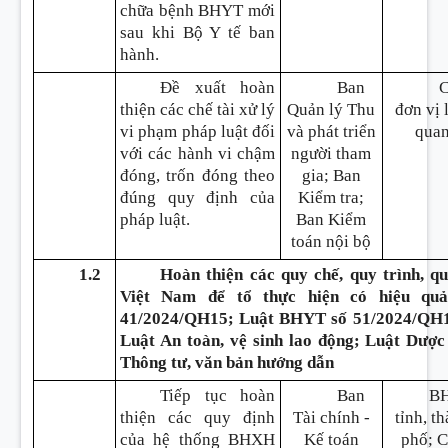
chữa bệnh BHYT mới
sau khi Bộ Y tế ban
hành.
Đề xuất hoàn
Ban
thiện các chế tài xử lý
Quản lý Thu
đơn vị 
vi phạm pháp luật đối
và phát triển
qua
với các hành vi chậm
người tham
đóng, trốn đóng theo
gia; Ban
đúng quy định của
Kiểm tra;
pháp luật.
Ban Kiểm
toán nội bộ
1.2
Hoàn thiện các quy chế, quy trình, 
Việt Nam để tổ thực hiện có hiệu q
41/2024/QH15; Luật BHYT số 51/2024/QH1
Luật An toàn, vệ sinh lao động; Luật Dược
Thông tư, văn bản hướng dẫn
Tiếp tục hoàn
Ban
B
thiện các quy định
Tài chính -
tỉnh, t
của hệ thống BHXH
Kế toán
phố; 