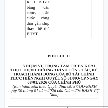
KCB BHYT
bằng căn
cước, căn
cước công
dân gắn chip
thay thế thẻ
BHYT
PHỤ LỤC II
NHIỆM VỤ TRỌNG TÂM TRIỂN KHAI
THỰC HIỆN CHƯƠNG TRÌNH CÔNG TÁC, KẾ
HOẠCH HÀNH ĐỘNG CỦA BỘ TÀI CHÍNH
THỰC HIỆN NGHỊ QUYẾT SỐ 01/NQ-CP NGÀY
08/01/2026 CỦA CHÍNH PHỦ
(Ban hành kèm theo Quyết định số
:
87/QĐ-BHXH
ngày 30 tháng 01 năm 2026 của Giám đốc BHXH Việt
Nam)
_______________
_________________________
_____________________