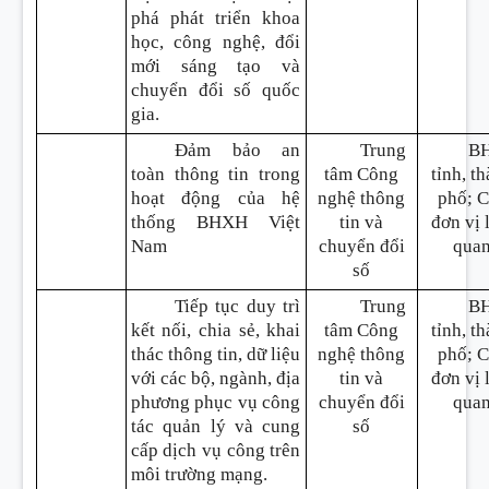
phá phát triển khoa
học, công nghệ, đổi
mới sáng tạo và
chuyển đổi số quốc
gia.
Đảm bảo an
Trung
B
toàn thông tin trong
tâm Công
tỉnh, t
hoạt động của hệ
nghệ thông
phố; 
thống BHXH Việt
tin và
đơn vị 
Nam
chuyển đổi
qua
số
Tiếp tục duy trì
Trung
B
kết nối, chia sẻ, khai
tâm Công
tỉnh, t
thác thông tin, dữ liệu
nghệ thông
phố; 
với các bộ, ngành, địa
tin và
đơn vị 
phương phục vụ công
chuyển đổi
qua
tác quản lý và cung
số
cấp dịch vụ công trên
môi trường mạng.