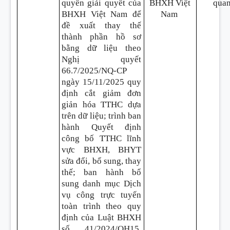
quyền giải quyết của
BHXH Việt
qua
BHXH Việt Nam để
Nam
đề xuất thay thế
thành phần hồ sơ
bằng dữ liệu theo
Nghị quyết
66.7/2025/NQ-CP
ngày 15/11/2025 quy
định cắt giảm đơn
giản hóa TTHC dựa
trên dữ liệu; trình ban
hành Quyết định
công bố TTHC lĩnh
vực BHXH, BHYT
sửa đổi, bổ sung, thay
thế; ban hành bổ
sung danh mục Dịch
vụ công trực tuyến
toàn trình theo quy
định của Luật BHXH
số 41/2024/QH15,