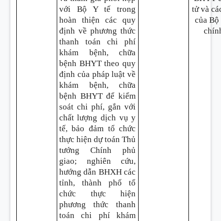
với Bộ Y tế trong
tử và cá
hoàn thiện các quy
của Bộ 
định về phương thức
chín
thanh toán chi phí
khám bệnh, chữa
bệnh BHYT theo quy
định của pháp luật về
khám bệnh, chữa
bệnh BHYT để kiểm
soát chi phí, gắn với
chất lượng dịch vụ y
tế, bảo đảm tổ chức
thực hiện dự toán Thủ
tướng Chính phủ
giao; nghiên cứu,
hướng dẫn BHXH các
tỉnh, thành phố tổ
chức thực hiện
phương thức thanh
toán chi phí khám