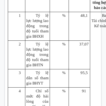
tổng hợ
báo cá
1
Tỷ lệ
%
48,1
B
lực lượng lao
Tài chín
động trong
Kế toá
độ tuổi tham
gia BHXH
2
Tỷ lệ
%
37,07
lực lượng lao
động trong
độ tuổi tham
gia BHTN
3
Tỷ lệ
%
95,5
dân số tham
gia BHYT
4
Chỉ số
%
91
mức độ hài
lòng của