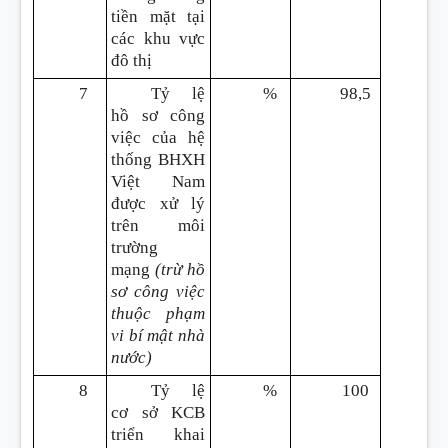
tiền mặt tại
các khu vực
đô thị
7
Tỷ lệ
%
98,5
hồ sơ công
việc của hệ
thống BHXH
Việt Nam
được xử lý
trên môi
trường
mạng
(trừ hồ
sơ công việc
thuộc phạm
vi bí mật nhà
nước)
8
Tỷ lệ
%
100
cơ sở KCB
triển khai