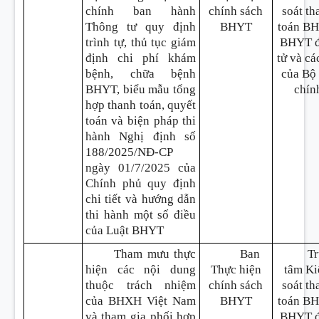
chính ban hành
chính sách
soát th
Thông tư quy định
BHYT
toán B
trình tự, thủ tục giám
BHYT đ
định chi phí khám
tử và cá
bệnh, chữa bệnh
của Bộ 
BHYT, biểu mẫu tổng
chín
hợp thanh toán, quyết
toán và biện pháp thi
hành Nghị định số
188/2025/NĐ-CP
ngày 01/7/2025 của
Chính phủ quy định
chi tiết và hướng dẫn
thi hành một số điều
của Luật BHYT
Tham mưu thực
Ban
T
hiện các nội dung
Thực hiện
tâm K
thuộc trách nhiệm
chính sách
soát th
của BHXH Việt Nam
BHYT
toán B
và tham gia phối hợp
BHYT đ