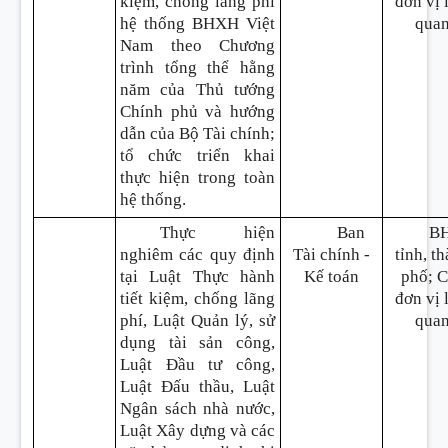
kiệm, chống lãng phí
đơn vị 
hệ thống BHXH Việt
qua
Nam theo Chương
trình tổng thể hằng
năm của Thủ tướng
Chính phủ và hướng
dẫn của Bộ Tài chính;
tổ chức triển khai
thực hiện trong toàn
hệ thống.
Thực hiện
Ban
B
nghiêm các quy định
Tài chính -
tỉnh, t
tại Luật Thực hành
Kế toán
phố; 
tiết kiệm, chống lãng
đơn vị 
phí, Luật Quản lý, sử
qua
dụng tài sản công,
Luật Đầu tư công,
Luật Đấu thầu, Luật
Ngân sách nhà nước,
Luật Xây dựng và các