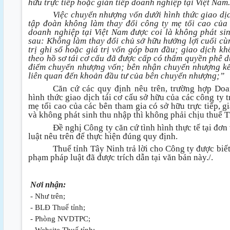
hữu trực tiếp hoặc gián tiếp doanh nghiệp tại Việt Nam
Việc chuyển nhượng vốn dưới hình thức giao dịc
tập đoàn không làm thay đổi công ty mẹ tối cao của 
doanh nghiệp tại Việt Nam được coi là không phát si
sau: Không làm thay đổi chủ sở hữu hưởng lợi cuối cù
trị ghi sổ hoặc giá trị vốn góp ban đầu; giao dịch khô
theo hồ sơ tái cơ cấu đã được cấp có thẩm quyền phê du
điểm chuyển nhượng vốn; bên nhận chuyển nhượng kế t
liên quan đến khoản đầu tư của bên chuyển nhượng;”
Căn cứ các quy định nêu trên, trường hợp Do
hình thức giao dịch tái cơ cấu sở hữu của các công ty 
mẹ tối cao của các bên tham gia có sở hữu trực tiếp, g
và không phát sinh thu nhập thì không phải chịu thuế 
Đề nghị Công ty căn cứ tình hình thực tế tại đơn
luật nêu trên để thực hiện đúng quy định.
Thuế tỉnh Tây Ninh trả lời cho Công ty được biế
phạm pháp luật đã được trích dẫn tại văn bản này./.
Nơi nhận:
- Như trên;
- BLĐ Thuế tỉnh;
- Phòng NVDTPC;
- Website Thuế tỉnh;