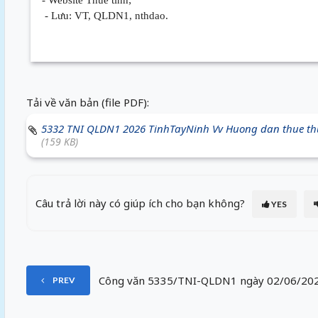
- Lưu: VT, QLDN1, nthdao.
Tải về văn bản (file PDF):
5332 TNI QLDN1 2026 TinhTayNinh Vv Huong dan thue t
(159 KB)
Câu trả lời này có giúp ích cho bạn không?
YES
Công văn 5335/TNI-QLDN1 ngày 02/06/2026
PREV