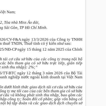
Việt Nam;
2, Tòa nhà Miss Áo dài,
g Sài Gòn, TP Hồ Chí Minh.
/2026/CV-F&A ngày 13/3/2026 của Công ty TNHH
ẫn thuế TNDN, Thuế tỉnh có ý kiến như sau:
2025/NĐ-CP ngày 15 tháng 12 năm 2025 của Chính
h tái cơ cấu sở hữu của các công ty trong nội bộ
các bên tham gia có sở hữu trực tiếp, gián tiếp
t sinh thu nhập): 2%;”
26/TT-BTC ngày 12 tháng 3 năm 2026 của Bộ Tài
oanh nghiệp nước ngoài kinh doanh tại Việt Nam
 dưới hình thức giao dịch tái cơ cấu sở hữu của
ông ty mẹ tối cao của các bên tham gia có sở hữu
 cơ cấu và không phát sinh thu nhập, bao gồm các
 nhập công ty; hoán đổi cổ phần; góp vốn bằng cổ
 nội bộ tập đoàn và các giao dịch dịch chuyển sở