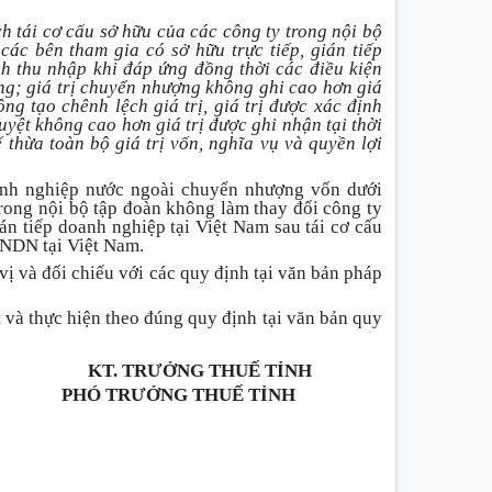
.
h tái cơ cấu sở hữu của các công ty trong nội bộ
các bên tham gia có sở hữu trực tiếp, gián tiếp
nh thu nhập khi đáp ứng đồng thời các điều kiện
ng; giá trị chuyển nhượng không ghi cao hơn giá
ng tạo chênh lệch giá trị, giá trị được xác định
yệt không cao hơn giá trị được ghi nhận tại thời
hừa toàn bộ giá trị vốn, nghĩa vụ và quyền lợi
anh nghiệp nước ngoài chuyển nhượng vốn dưới
trong nội bộ tập đoàn không làm thay đổi công ty
ián tiếp doanh nghiệp tại Việt Nam sau tái cơ cấu
TNDN tại Việt Nam.
 vị và đối chiếu với các quy định tại văn bản pháp
t và thực hiện theo đúng quy định tại văn bản quy
KT. TRƯỞNG THUẾ TỈNH
PHÓ TRƯỞNG THUẾ TỈNH