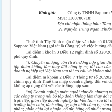
Kính gửi:
Công ty TNHH Sapporo 
MST: 1100780718;
Địa chỉ nhận thông báo: Tầng 
21 Nguyễn Trung Ngạn, Phườn
Thuế tỉnh Tây Ninh nhận được văn bản số 01
Sapporo Việt Nam (gọi tắt là Công ty) về việc hướng d
Tại điểm i khoản 3 Điều 12 Nghị định số 320/
phủ quy định:
“
i. Chuyển nhượng vốn (trừ trường hợp giao dịc
tập đoàn không làm thay đổi công ty mẹ tối cao của 
doanh nghiệp tại Việt Nam sau tái cơ cấu và không phá
Tại điểm m khoản 2 Điều 7 Thông tư số 20/20
chính quy định Thuế thu nhập doanh nghiệp đối với d
không áp dụng đối với các trường hợp sau:
“
m) Doanh nghiệp nước ngoài chuyển nhượng vốn
các công ty trong nội bộ tập đoàn không làm thay đổi c
trực tiếp, gián tiếp doanh nghiệp tại Việt Nam sau tái
trường hợp: chia, tách công ty; hợp nhất công ty; sáp
phần; phân chia lợi nhuận, cổ tức bằng cổ phiếu trong