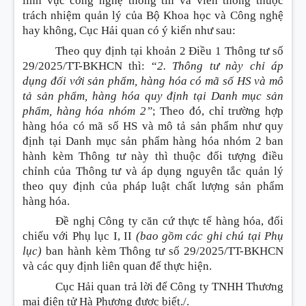
lĩnh vực công nghệ thông tin và viễn thông thuộc
trách nhiệm quản lý của Bộ Khoa học và Công nghệ
hay không, Cục Hải quan có ý kiến như sau
:
Theo quy định tại khoản 2 Điều 1 Thông tư số
29/2025/TT-BKHCN thì
:
“
2. Thông tư này chỉ áp
dụng đối với sản phẩm, hàng hóa có mã số HS và mô
tả sản phẩm, hàng hóa quy định tại Danh mục sản
phẩm, hàng hóa nhóm 2”
; Theo đó, chỉ trường hợp
hàng hóa có mã số HS và mô tả sản phẩm như quy
định tại Danh mục sản phẩm hàng hóa nhóm 2 ban
hành kèm Thông tư này thì thuộc đối tượng điều
chỉnh của Thông tư và áp dụng nguyên tắc quản lý
theo quy định của pháp luật chất lượng sản phẩm
hàng hóa.
Đề nghị Công ty căn cứ thực tế hàng hóa, đối
chiếu với Phụ lục I, II
(bao gồm các ghi chú tại Phụ
lục)
ban hành kèm Thông tư số 29/2025/TT-BKHCN
và các quy định liên quan để thực hiện.
Cục Hải quan trả lời để Công ty TNHH Thương
mại điện tử Hà Phương được biết./.