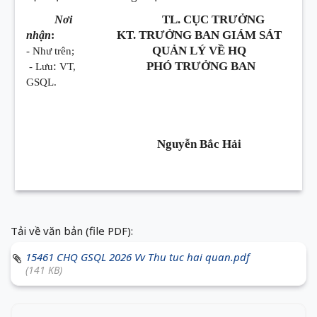
TL. CỤC TRƯỞNG
Nơi
KT. TRƯỞNG BAN GIÁM SÁT
nhận
:
QUẢN LÝ VỀ HQ
- Như trên;
:
PHÓ TRƯỞNG BAN
- Lưu
VT,
GSQL.
Nguyễn Bắc Hải
Tải về văn bản (file PDF):
15461 CHQ GSQL 2026 Vv Thu tuc hai quan.pdf
(141 KB)