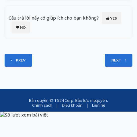
Câu trả lời này có giúp ích cho bạn không?
YES
NO
PREV
NEXT
Bản quyền ©
TS24 Corp
. Bảo lưu mọi quyền.
Chính sách
|
Điều khoản
|
Liên hệ