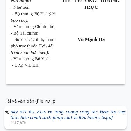
THỨ TRƯỞNG THƯỜNG
Nơi nhận
:
TRỰC
- Như trên;
- Bộ trưởng Bộ Y tế
(để
báo cáo)
;
- Văn phòng Chính phủ;
- Bộ Tài chính;
Vũ Mạnh Hà
- Sở Y tế các tỉnh, thành
phố trực thuộc TW
(để
triển khai thực hiện)
;
- Văn phòng Bộ Y tế;
:
- Lưu
VT, BH.
Tải về văn bản (file PDF):
642 BYT BH 2026 Vv Tang cuong cong tac kiem tra viec
thuc hien chinh sach phap luat ve Bao hiem y te.pdf
(147 KB)