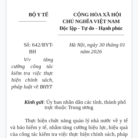
BỘ Y TẾ
CỘNG HÒA XÃ HỘI
_______________
CHỦ NGHĨA VIỆT NAM
Độc lập - Tự do - Hạnh phúc
____________________________________
Số
:
642/BYT-
Hà Nội, ngày 30 tháng 01
BH
năm 2026
V/v tăng
cường công tác
kiểm tra việc thực
hiện chính sách,
pháp luật về BHYT
Kính gửi
:
Ủy ban nhân dân các tỉnh, thành phố
trực thuộc Trung ương
Thực hiện chức năng quản lý nhà nước về y tế
và bảo hiểm y tế, nhằm tăng cường hiệu lực, hiệu quả
của công tác kiểm tra việc thực hiện chính sách, pháp