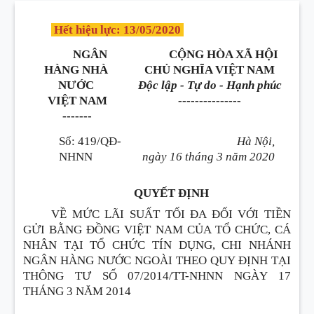
Hết hiệu lực: 13/05/2020
NGÂN
CỘNG HÒA XÃ HỘI
HÀNG NHÀ
CHỦ NGHĨA VIỆT NAM
NƯỚC
Độc lập - Tự do - Hạnh phúc
VIỆT NAM
---------------
-------
Số:
419/QĐ-
Hà Nội
,
NHNN
ngày
16
tháng
3
năm
2020
QUYẾT ĐỊNH
VỀ MỨC LÃI SUẤT TỐI ĐA ĐỐI VỚI TIỀN
GỬI BẰNG ĐỒNG VIỆT NAM CỦA TỔ CHỨC, CÁ
NHÂN TẠI TỔ CHỨC TÍN DỤNG, CHI NHÁNH
NGÂN HÀNG NƯỚC NGOÀI THEO QUY ĐỊNH TẠI
THÔNG TƯ SỐ 07/2014/TT-NHNN NGÀY 17
THÁNG 3 NĂM 2014