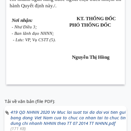
hành Quyết định này./.
KT. THỐNG ĐỐC
Nơi nhận:
PHÓ THỐNG ĐỐC
- Như Điều 3;
- Ban lãnh đạo NHNN;
- Lưu: VP, Vụ CSTT (5).
Nguyễn Thị Hồng
Tải về văn bản (file PDF):
419 QD NHNN 2020 Vv Muc lai suat toi da doi voi tien gui
bang dong Viet Nam cua to chuc ca nhan tai to chuc tin
dung chi nhanh NHNN theo TT 07 2014 TT NHNN.pdf
(171 KB)