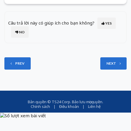
Câu trả lời này có giúp ích cho bạn không?
YES
NO
PREV
NEXT
Bản quyền ©
TS24 Corp
. Bảo lưu mọi quyền.
Chính sách
|
Điều khoản
|
Liên hệ