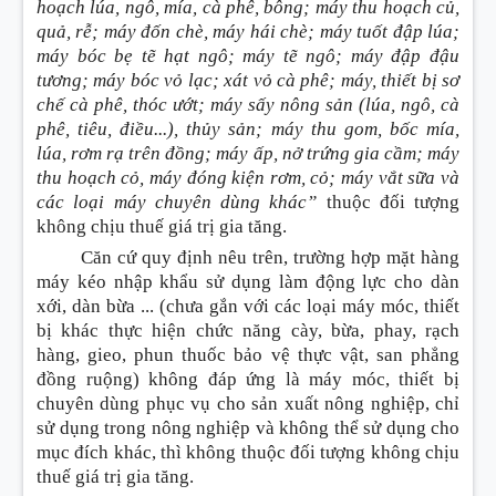
hoạch lúa, ngô, mía, cà phê, bông; máy thu hoạch c
ủ
,
quả, rễ; máy đốn chè, máy hái chè; máy tuốt đập lúa;
máy bóc bẹ tẽ hạt ngô; máy tẽ ngô; máy đập đậu
tương; máy bóc vỏ lạc; xát vỏ cà phê; máy, thiết bị sơ
chế cà phê, thóc ướt; máy sấy nông sản (lúa, ngô, cà
phê, tiêu, điều...), thủy sản; máy thu gom, bốc mía,
lúa, rơm rạ trên đồng; máy ấp, nở trứng gia cầm; máy
thu hoạch cỏ, máy đóng kiện rơm, cỏ; máy vắt sữa và
các loại máy chuyên dùng khác”
thuộc đối tượng
không chịu thuế giá trị gia tăng.
Căn cứ quy định nêu trên, trường hợp mặt hàng
máy kéo nhập khẩu sử dụng làm động lực cho dàn
xới, dàn bừa ... (chưa gắn với các loại máy móc, thiết
bị khác thực hiện chức năng cày, bừa, phay, rạch
hàng, gieo, phun thuốc bảo vệ thực vật, san phẳng
đồng ruộng) không đáp ứng là máy móc, thiết bị
chuyên dùng phục vụ cho sản xuất nông nghiệp, chỉ
sử dụng trong nông nghiệp và không thể sử dụng cho
mục đích khác, thì không thuộc đối tượng không chịu
thuế giá trị gia tăng.