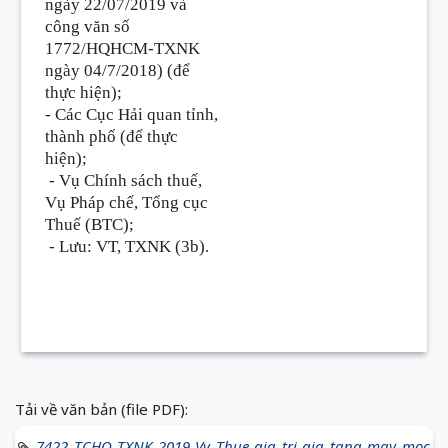
ngày 22/07/2019 và
công văn số
1772/HQHCM-TXNK
ngày 04/7/2018) (để
thực hiện);
- Các Cục Hải quan tỉnh,
thành phố (để thực
hiện);
-
Vụ Chính sách thuế,
Vụ Pháp chế, Tổng cục
Thuế (BTC);
- Lưu: VT, TXNK (3b).
Tải về văn bản (file PDF):
7422 TCHQ TXNK 2019 Vv Thue gia tri gia tang may moc