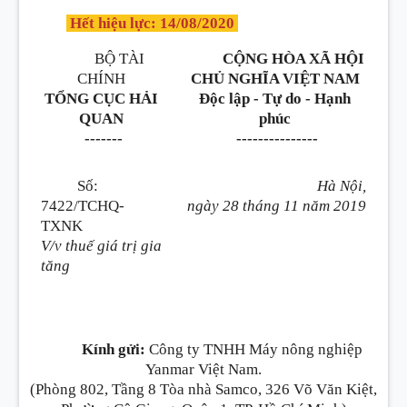
Hết hiệu lực: 14/08/2020
BỘ TÀI
CỘNG HÒA XÃ HỘI
CHÍNH
CHỦ NGHĨA VIỆT NAM
TỔNG CỤC HẢI
Độc lập - Tự do - Hạnh
QUAN
phúc
-------
---------------
Số:
Hà Nội,
7422/TCHQ-
ngày
28
tháng
11
năm
2019
TXNK
V/v thuế giá trị gia
tăng
Kính gửi:
Công ty TNHH Máy nông nghiệp
Yanmar Việt Nam.
(Phòng 802, Tầng 8 Tòa nhà Samco, 326 Võ Văn Kiệt,