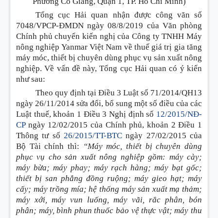
Phường Cô Giang,
Quận 1, TP. Hồ Chí Minh)
Tổng cục Hải quan nhận được công văn số
7048/VPCP-ĐMDN ngày 08/8/2019 của Văn phòng
Chính phủ chuyển kiến nghị của Công ty TNHH Máy
nông nghiệp Yanmar Việt Nam về thuế giá trị gia tăng
máy móc, thiết bị chuyên dùng phục vụ sản xuất nông
nghiệp
.
V
ề vấn đề này, Tổng cục Hải quan có ý kiến
như sau:
Theo quy định tại Điều 3 Luật số 71/2014/QH13
ngày 26/11/2014 sửa đổi, bổ sung một số điều của các
Luật thuế, khoản 1 Điều 3 Nghị định số
12/2015/NĐ-
CP
ngày 12/02/2015 của Chính phủ, khoản 2 Điều 1
Thông tư số
26/2015/TT-BTC
ngày 27/02/2015 của
Bộ Tài chính thì:
“M
á
y móc, thiết bị chuyên dùng
phục vụ cho sản xuất nông nghiệp gồm: m
á
y cày;
máy bừa; máy phay; máy rạch hàng; m
á
y bạt gốc;
thiết bị san ph
ẳ
ng đồng ruộng; máy gieo hạt; m
á
y
cấy; máy trồng mía; hệ thống máy sản xuất mạ thảm;
m
á
y xới, m
á
y vun luống, m
á
y vãi, rắc phân, bón
phân; máy, bình phun thuốc bảo vệ thực vật; máy thu