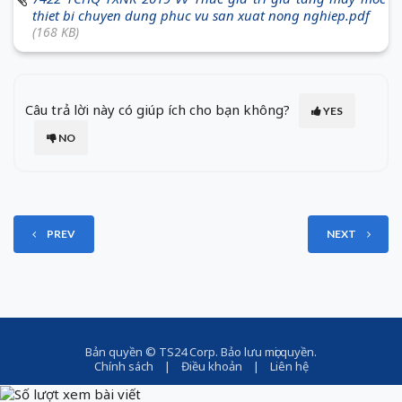
thiet bi chuyen dung phuc vu san xuat nong nghiep.pdf
(168 KB)
Câu trả lời này có giúp ích cho bạn không?
YES
NO
PREV
NEXT
Bản quyền ©
TS24 Corp
. Bảo lưu mọi quyền.
Chính sách
|
Điều khoản
|
Liên hệ