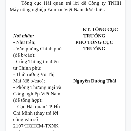
Tổng cục Hải quan trả lời để Công ty TNHH
Máy nông nghiệp Yanmar Việt Nam được
biết.
KT. TỔNG CỤC
Nơi nhận:
TRƯỞNG
- Như trên;
PHÓ TỔNG CỤC
- Văn phòng Chính phủ
TRƯỞNG
(để b/cáo);
- Cổng Thông tin điện
tử Chính phủ;
- Thứ trưởng Vũ Thị
Mai (để b/cáo);
Nguyễn Dương Thái
- Phòng Thương mại và
Công nghiệp Việt Nam
(để tổng hợp);
- Cục Hải quan TP. Hồ
Chí Minh (tha
y
trả lời
công văn số
2107/HQHCM-TXNK