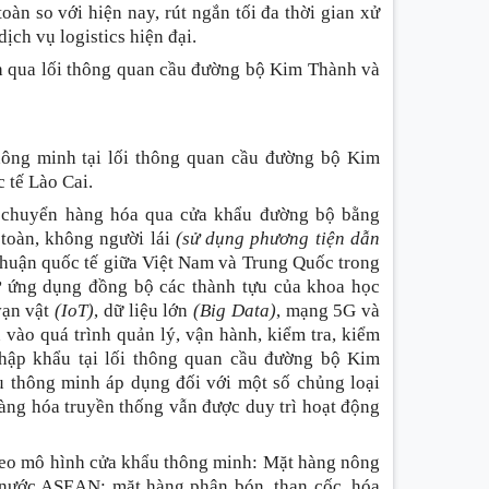
àn so với hiện nay, rút ngắn tối đa thời gian xử
dịch vụ logistics hiện đại.
ình qua lối thông quan cầu đường bộ Kim Thành và
ông minh tại lối thông quan cầu đường bộ Kim
 tế Lào Cai.
chuyển hàng hóa qua cửa khẩu đường bộ bằng
toàn, không người lái
(sử dụng phương tiện dẫn
thuận quốc tế giữa Việt Nam và Trung Quốc trong
sở ứng dụng đồng bộ các thành tựu của khoa học
 vạn vật
(IoT)
, dữ liệu lớn
(Big Data)
, mạng 5G và
 vào quá trình quản lý, vận hành, kiểm tra, kiểm
nhập khẩu tại lối thông quan cầu đường bộ Kim
 thông minh áp dụng đối với một số chủng loại
àng hóa truyền thống vẫn được duy trì hoạt động
heo mô hình cửa khẩu thông minh
:
Mặt hàng nông
c nước ASEAN; mặt hàng phân bón, than cốc, hóa