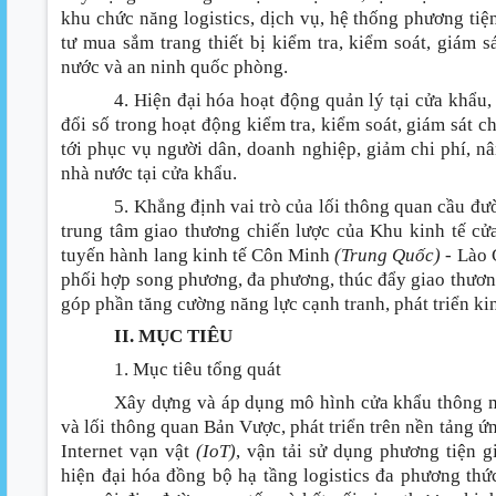
khu chức năng logistics, dịch vụ, hệ thống phương tiệ
tư mua sắm trang thiết bị kiểm tra, kiểm soát, giám
nước và an ninh quốc phòng.
4. Hiện đại hóa hoạt động quản lý tại cửa khẩ
đổi số trong hoạt động kiểm tra, kiểm soát, giám sát 
tới phục vụ người dân, doanh nghiệp, giảm chi phí, n
nhà nước tại cửa khẩu.
5. Khẳng định vai trò của lối thông quan cầu đ
trung tâm giao thương chiến lược của Khu kinh tế cử
tuyến hành lang kinh tế Côn Minh
(Trung Quốc)
- Lào 
phối hợp song phương, đa phương, thúc đẩy giao thương, 
góp phần tăng cường năng lực cạnh tranh, phát triển kin
II. MỤC TIÊU
1. Mục tiêu tổng quát
Xây dựng và áp dụng mô hình cửa khẩu thông m
và lối thông quan Bản Vược, phát triển trên nền tảng ứ
Internet vạn vật
(IoT)
, vận tải sử dụng phương tiện g
hiện đại hóa đồng bộ hạ tầng logistics đa phương thức