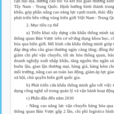
cạn nội địa, đường cao tốc và kết nối giao thương k
Tây Nam - Trung Quốc. Định hướng hình thành trung
khẩu, góp phần nâng cao năng lực cạnh tranh, thúc đẩy
phát triển bền vững vùng biên giới Việt Nam - Trung Q
2. Mục tiêu cụ thể
a) Triển khai xây dựng cửa khẩu thông minh tạ
thông quan Bản Vược trên cơ sở ứng dụng khoa học, c
hóa qua biên giới. Mô hình cửa khẩu thông minh giúp t
đáp ứng nhu cầu giao thương ngày càng tăng; đồng thời
giảm chi phí vận chuyển, tối ưu hóa thông quan, bả
doanh nghiệp xuất nhập khẩu, tăng nguồn thu ngân sác
buôn lậu, gian lận thương mại, hàng giả, hàng kém chấ
môi trường, nâng cao an toàn lao động, giảm áp lực giao 
xã hội, chủ quyền biên giới quốc gia.
b) Phát triển cửa khẩu thông minh gắn với việc 
dụng công nghệ số trong quản lý và vận hành hoạt độn
c) Phấn đấu đến năm 2030
- Nâng cao năng lực vận chuyển hàng hóa qua
thông quan Bản Vược gấp 2 lần, chi phí logistics bì