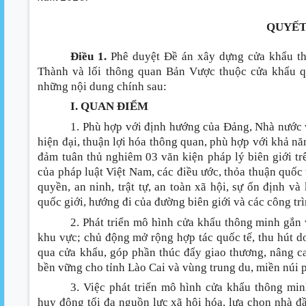
QUYẾT
Điều 1.
Phê duyệt Đề án xây dựng cửa khẩu th
Thành và lối thông quan Bản Vược thuộc cửa khẩu 
những nội dung chính sau
:
I. QUAN ĐIỂM
1. Phù hợp với định hướng của Đảng, Nhà nước v
hiện đại, thuận lợi hóa thông quan, phù hợp với khả nă
đảm tuân thủ nghiêm 03 văn kiện pháp lý biên giới tr
của pháp luật Việt Nam, các điều ước, thỏa thuận quốc 
quyền, an ninh, trật tự, an toàn xã hội, sự ổn định 
quốc giới, hướng đi của đường biên giới và các công tr
2. Phát triển mô hình cửa khẩu thông minh gắn v
khu vực; chủ động mở rộng hợp tác quốc tế, thu hút 
qua cửa khẩu, góp phần thúc đẩy giao thương, nâng ca
bền vững cho tỉnh Lào Cai và vùng trung du, miền núi 
3. Việc phát triển mô hình cửa khẩu thông min
huy động tối đa nguồn lực xã hội hóa, lựa chọn nhà đầ