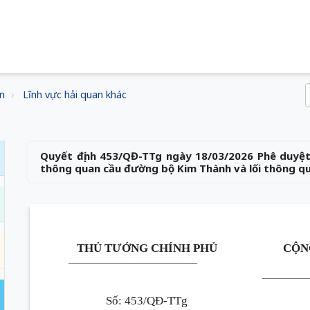
n
Lĩnh vực hải quan khác
Quyết định 453/QĐ-TTg ngày 18/03/2026 Phê duyệt
thông quan cầu đường bộ Kim Thành và lối thông q
THỦ TƯỚNG CHÍNH PHỦ
CỘN
_________________
______________
___________
Số
:
453/QĐ-TTg