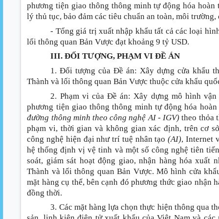
phương tiện giao thông thông minh tự động hóa hoàn to
lý thủ tục, bảo đảm các tiêu chuẩn an toàn, môi trường, 
- Tổng giá trị xuất nhập khẩu tất cả các loại h
lối thông quan Bản Vược đạt khoảng 9 tỷ USD.
III. ĐỐI TƯỢNG, PHẠM VI ĐỀ ÁN
1. Đối tượng của Đề án
:
Xây dựng cửa khẩu th
Thành và lối thông quan Bản Vược thuộc cửa khẩu quốc
2. Phạm vi của Đề án
:
Xây dựng mô hình vận 
phương tiện giao thông thông minh tự động hóa hoàn 
đường thông minh theo công nghệ AI - IGV)
theo thỏa 
phạm vi, thời gian và không gian xác định, trên cơ 
công nghệ hiện đại như trí tuệ nhân tạo
(AI)
, Internet
hệ thống định vị vệ tinh và một số công nghệ tiên tiến
soát, giám sát hoạt động giao, nhận hàng hóa xuất 
Thành và lối thông quan Bản Vược. Mô hình cửa khẩu
mặt hàng cụ thể, bên cạnh đó phương thức giao nhận h
đồng thời.
3. Các mặt hàng lựa chọn thực hiện thông qua t
sản, linh kiện điện tử xuất khẩu của Việt Nam và cá