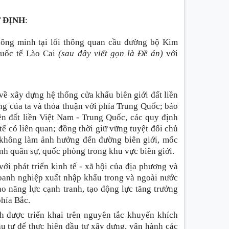
 ĐỊNH
:
ông minh tại lối thông quan cầu đường bộ Kim
quốc tế Lào Cai
(sau đây viết gọn là Đề án)
với
ề xây dựng hệ thống cửa khẩu biên giới đất liền
ng của ta và thỏa thuận với phía Trung Quốc; bảo
ên đất liền Việt Nam - Trung Quốc, các quy định
tế có liên quan; đồng thời giữ vững tuyệt đối chủ
và không làm ảnh hưởng đến đường biên giới, mốc
ình quân sự, quốc phòng trong khu vực biên giới.
ới phát triển kinh tế - xã hội của địa phương và
doanh nghiệp xuất nhập khẩu trong và ngoài nước
o năng lực cạnh tranh, tạo động lực tăng trưởng
phía Bắc.
h được triển khai trên nguyên tắc khuyến khích
u tư để thực hiện đầu tư xây dựng, vận hành các