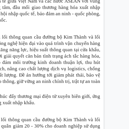
inh tế giữa Việt Nam và các nước ASEAN với vùng
 tâm, đầu mối giao thương hàng hóa xuất nhập
 hội nhập quốc tế, bảo đảm an ninh - quốc phòng,
uốc.
i lối thông quan cầu đường bộ Kim Thành và lối
ông nghệ hiện đại vào quá trình vận chuyển hàng
ăng năng lực, hiệu suất thông quan tại cửa khẩu,
 giải quyết căn bản tình trạng ách tắc hàng hóa,
o đảm môi trường kinh doanh thuận lợi, thu hút
h, nâng cao chất lượng dịch vụ logistics, chống
t lượng. Đề án hướng tới giảm phát thải, bảo vệ
thông, giữ vững an ninh chính trị, trật tự an toàn
thúc đẩy thương mại điện tử xuyên biên giới, ứng
g xuất nhập khẩu.
 lối thông quan cầu đường bộ Kim Thành và lối
nh quân giảm 20 - 30% cho doanh nghiệp sử dụng