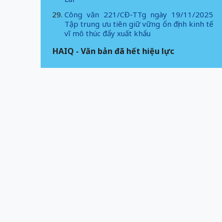
Công văn 221/CĐ-TTg ngày 19/11/2025
Tập trung ưu tiên giữ vững ổn định kinh tế
vĩ mô thúc đẩy xuất khẩu
HAIQ - Văn bản đã hết hiệu lực