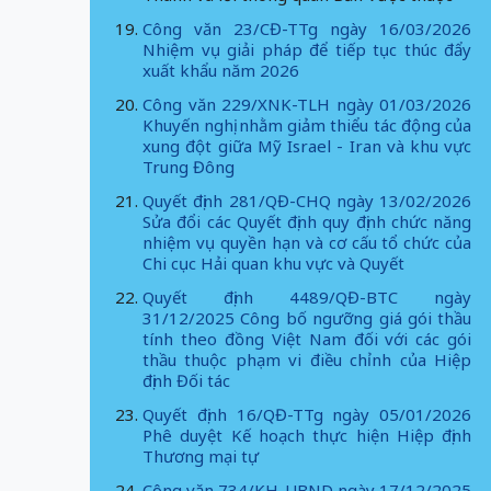
Công văn 23/CĐ-TTg ngày 16/03/2026
Nhiệm vụ giải pháp để tiếp tục thúc đẩy
xuất khẩu năm 2026
Công văn 229/XNK-TLH ngày 01/03/2026
Khuyến nghị nhằm giảm thiểu tác động của
xung đột giữa Mỹ Israel - Iran và khu vực
Trung Đông
Quyết định 281/QĐ-CHQ ngày 13/02/2026
Sửa đổi các Quyết định quy định chức năng
nhiệm vụ quyền hạn và cơ cấu tổ chức của
Chi cục Hải quan khu vực và Quyết
Quyết định 4489/QĐ-BTC ngày
31/12/2025 Công bố ngưỡng giá gói thầu
tính theo đồng Việt Nam đối với các gói
thầu thuộc phạm vi điều chỉnh của Hiệp
định Đối tác
Quyết định 16/QĐ-TTg ngày 05/01/2026
Phê duyệt Kế hoạch thực hiện Hiệp định
Thương mại tự
Công văn 734/KH-UBND ngày 17/12/2025