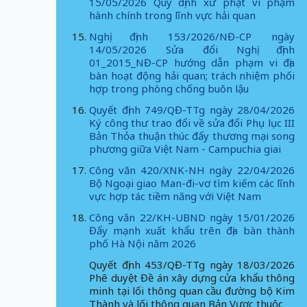
15/05/2026 Quy định xử phạt vi phạm
hành chính trong lĩnh vực hải quan
Nghị định 153/2026/NĐ-CP ngày
14/05/2026 Sửa đổi Nghị định
01_2015_NĐ-CP hướng dẫn phạm vi địa
bàn hoạt động hải quan; trách nhiệm phối
hợp trong phòng chống buôn lậu
Quyết định 749/QĐ-TTg ngày 28/04/2026
Ký công thư trao đổi về sửa đổi Phụ lục III
Bản Thỏa thuận thúc đẩy thương mại song
phương giữa Việt Nam - Campuchia giai
Công văn 420/XNK-NH ngày 22/04/2026
Bộ Ngoại giao Man-đi-vơ tìm kiếm các lĩnh
vực hợp tác tiềm năng với Việt Nam
Công văn 22/KH-UBND ngày 15/01/2026
Đẩy mạnh xuất khẩu trên địa bàn thành
phố Hà Nội năm 2026
Quyết định 453/QĐ-TTg ngày 18/03/2026
Phê duyệt Đề án xây dựng cửa khẩu thông
minh tại lối thông quan cầu đường bộ Kim
Thành và lối thông quan Bản Vược thuộc