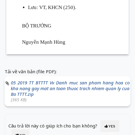
Lưu: VT, KHCN (250).
BỘ TRƯỞNG
Nguyễn Mạnh Hùng
Tải về văn bản (file PDF):
05 2019 TT BTTTT Vv Danh muc san pham hang hoa co
kha nang gay mat an toan thuoc trach nhiem quan ly cua
Bo TTTT.zip
(365 KB)
Câu trả lời này có giúp ích cho bạn không?
YES