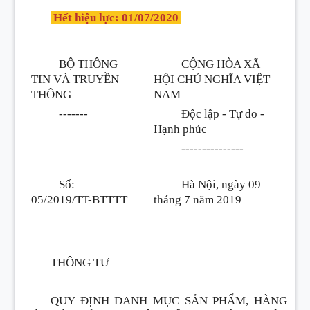
Hết hiệu lực: 01/07/2020
BỘ THÔNG
CỘNG HÒA XÃ
TIN VÀ TRUYỀN
HỘI CHỦ NGHĨA VIỆT
THÔNG
NAM
-------
Độc lập - Tự do -
Hạnh phúc
---------------
Số:
Hà Nội, ngày 09
05/2019/TT-BTTTT
tháng 7 năm 2019
THÔNG TƯ
QUY ĐỊNH DANH MỤC SẢN PHẨM, HÀNG