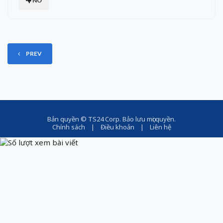
NO
PREV
Bản quyền ©
TS24 Corp
. Bảo lưu mọi quyền.
Chính sách
|
Điều khoản
|
Liên hệ