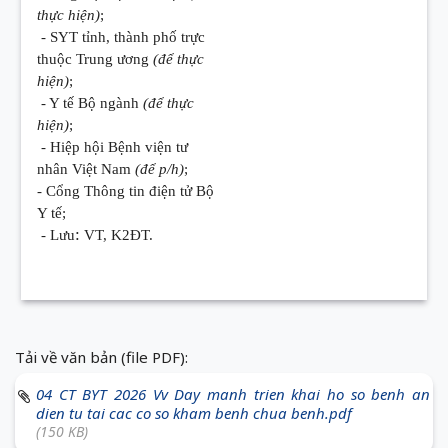
thực hiện)
;
- SYT tỉnh, thành phố trực
thuộc Trung ương
(để thực
hiện)
;
- Y tế Bộ ngành
(để thực
hiện)
;
- Hiệp hội Bệnh viện tư
nhân Việt Nam
(để p/h)
;
- Cổng Thông tin điện tử Bộ
Y tế;
:
- Lưu
VT, K2ĐT.
Tải về văn bản (file PDF):
04 CT BYT 2026 Vv Day manh trien khai ho so benh an
dien tu tai cac co so kham benh chua benh.pdf
(150 KB)