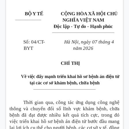
BỘ Y TẾ
CỘNG HÒA XÃ HỘI CHỦ
_______________
NGHĨA VIỆT NAM
Độc lập - Tự do - Hạnh phúc
____________________________________
Số
:
04/CT-
Hà Nội, ngày 07 tháng 4
BYT
năm 2026
CHỈ THỊ
Về việc đẩy mạnh triển khai hồ sơ bệnh án điện tử
tại các cơ sở khám bệnh, chữa bệnh
____________________________________
Thời gian qua, công tác ứng dụng công nghệ
thông và chuyển đổi số lĩnh vực khám bệnh, chữa
bệnh đã đạt được nhiều kết quả tích cực, trong đó
việc triển khai hồ sơ bệnh án điện tử bước đầu mang
lại lợi ích cụ thể cho người bệnh, các cơ sở y tế, đồng