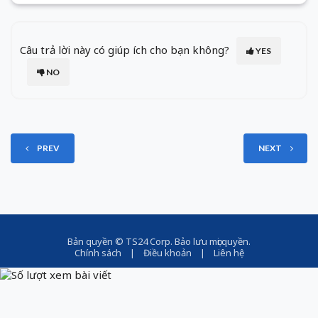
Câu trả lời này có giúp ích cho bạn không?
YES
NO
PREV
NEXT
Bản quyền ©
TS24 Corp
. Bảo lưu mọi quyền.
Chính sách
|
Điều khoản
|
Liên hệ