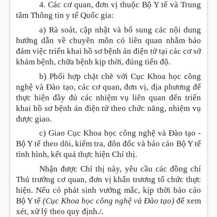
4. Các cơ quan, đơn vị thuộc Bộ Y tế và Trung
tâm Thông tin y tế Quốc gia
:
a) Rà soát, cập nhật và bổ sung các nội dung
hướng dẫn về chuyên môn có liên quan nhằm bảo
đảm việc triển khai hồ sơ bệnh án điện tử tại các cơ sở
khám bệnh, chữa bệnh kịp thời, đúng tiến độ.
b) Phối hợp chặt chẽ với Cục Khoa học công
nghệ và Đào tạo, các cơ quan, đơn vị, địa phương để
thực hiện đầy đủ các nhiệm vụ liên quan đến triển
khai hồ sơ bệnh án điện tử theo chức năng, nhiệm vụ
được giao.
c) Giao Cục Khoa học công nghệ và Đào tạo -
Bộ Y tế theo dõi, kiểm tra, đôn đốc và báo cáo Bộ Y tế
tình hình, kết quả thực hiện Chỉ thị.
Nhận được Chỉ thị này, yêu cầu các đồng chí
Thủ trưởng cơ quan, đơn vị khẩn trương tổ chức thực
hiện. Nếu có phát sinh vướng mắc, kịp thời báo cáo
Bộ Y tế
(Cục Khoa học công nghệ và Đào tạo)
để xem
xét, xử lý theo quy định./.