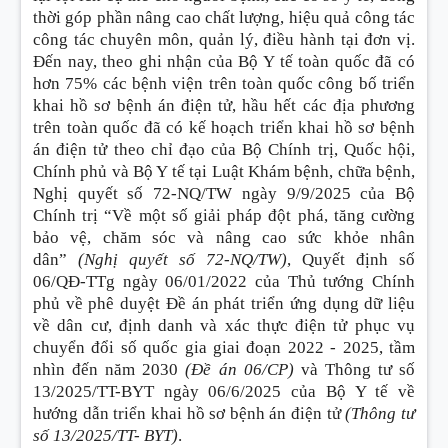
thời góp phần nâng cao chất lượng, hiệu quả công tác
công tác chuyên môn, quản lý, điều hành tại đơn vị.
Đến nay, theo ghi nhận của Bộ Y tế toàn quốc đã có
hơn 75% các bệnh viện trên toàn quốc công bố triển
khai hồ sơ bệnh án điện tử, hầu hết các địa phương
trên toàn quốc đã có kế hoạch triển khai hồ sơ bệnh
án điện tử theo chỉ đạo của Bộ Chính trị, Quốc hội,
Chính phủ và Bộ Y tế tại Luật Khám bệnh, chữa bệnh,
Nghị quyết số 72-NQ/TW ngày 9/9/2025 của Bộ
Chính trị “Về một số giải pháp đột phá, tăng cường
bảo vệ, chăm sóc và nâng cao sức khỏe nhân
dân”
(Nghị quyết số 72-NQ/TW)
, Quyết định số
06/QĐ-TTg ngày 06/01/2022 của Thủ tướng Chính
phủ về phê duyệt Đề án phát triển ứng dụng dữ liệu
về dân cư, định danh và xác thực điện tử phục vụ
chuyển đổi số quốc gia giai đoạn 2022 - 2025, tầm
nhìn đến năm 2030
(Đề án 06/CP)
và Thông tư số
13/2025/TT-BYT ngày 06/6/2025 của Bộ Y tế về
hướng dẫn triển khai hồ sơ bệnh án điện tử
(Thông tư
số 13/2025/TT- BYT)
.