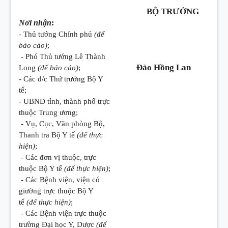
BỘ TRƯỞNG
Nơi nhận
:
- Thủ tướng Chính phủ
(để
báo cáo)
;
- Phó Thủ tướng Lê Thành
Đào Hồng Lan
Long
(để báo cáo)
;
- Các đ/c Thứ trưởng Bộ Y
tế;
- UBND tỉnh, thành phố trực
thuộc Trung ương;
- Vụ, Cục, Văn phòng Bộ,
Thanh tra Bộ Y tế
(để thực
hiện)
;
- Các đơn vị thuộc, trực
thuộc Bộ Y tế
(để thực hiện)
;
- Các Bệnh viện, viện có
giường trực thuộc Bộ Y
tế
(để thực hiện)
;
- Các Bệnh viện trực thuộc
trường Đại học Y, Dược
(để