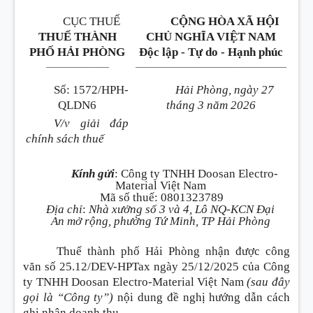
CỤC THUẾ
CỘNG HÒA XÃ HỘI
THUẾ THÀNH
CHỦ NGHĨA VIỆT NAM
PHỐ HẢI PHÒNG
Độc lập - Tự do - Hạnh phúc
_______________
____________________________________
Số
:
1572/HPH-
Hải Phòng, ngày 27
QLDN6
tháng 3 năm 2026
V/v giải đáp
chính sách thuế
Kính gửi
:
Công ty TNHH Doosan Electro-
Material Việt Nam
Mã số thuế
:
0801323789
Địa chỉ
:
Nhà xưởng số 3 và 4, Lô NQ-KCN Đại
An mở rộng, phường Tứ Minh, TP Hải Phòng
Thuế thành phố Hải Phòng nhận được công
văn số 25.12/DEV-HPTax ngày 25/12/2025 của Công
ty TNHH Doosan Electro-Material Việt Nam
(sau đây
gọi là “Công ty”)
nội dung đề nghị hướng dẫn cách
ghi nhận doanh thu.