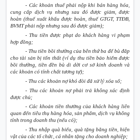
- Các khoản thuế phải nộp khi bán hàng hóa,
cung cấp dịch vụ nhưng sau đó được giảm, được
hoàn
(thuế xuất khẩu được hoàn, thuế GTGT, TTĐB,
BVMT phải nộp nhưng sau đó được giảm)
;
- Thu tiền được phạt do khách hàng vi phạm
hợp đồng;
- Thu tiền bồi thường của bên thứ ba để bù đắp
cho tài sản bị tổn thất
(ví dụ thu tiền bảo hiểm được
bồi thường, tiền đền bù di dời cơ sở kinh doanh và
các khoản có tính chất tương tự)
;
- Thu các khoản nợ khó đòi đã xử lý xóa sổ;
- Thu các khoản nợ phải trả không xác định
được chủ;
- Các khoản tiền thưởng của khách hàng liên
quan đến tiêu thụ hàng hóa, sản phẩm, dịch vụ không
tính trong doanh thu
(nếu có)
;
- Thu nhập quà biếu, quà tặng bằng tiền, hiện
vật của các tổ chức, cá nhân tặng cho doanh nghiệp;