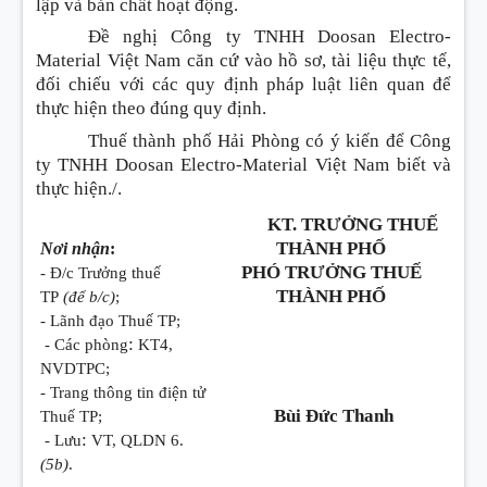
lập và bản chất hoạt động.
Đề nghị Công ty TNHH Doosan Electro-
Material Việt Nam căn cứ vào hồ sơ, tài liệu thực tế,
đối chiếu với các quy định pháp luật liên quan để
thực hiện theo đúng quy định.
Thuế thành phố Hải Phòng có ý kiến để Công
ty TNHH Doosan Electro-Material Việt Nam biết và
thực hiện./.
KT. TRƯỞNG THUẾ
THÀNH PHỐ
Nơi nhận
:
PHÓ TRƯỞNG THUẾ
- Đ/c Trưởng thuế
THÀNH PHỐ
TP
(để b/c)
;
- Lãnh đạo Thuế TP;
:
- Các phòng
KT4,
NVDTPC;
- Trang thông tin điện tử
Bùi Đức Thanh
Thuế TP;
:
- Lưu
VT, QLDN 6.
(5b)
.