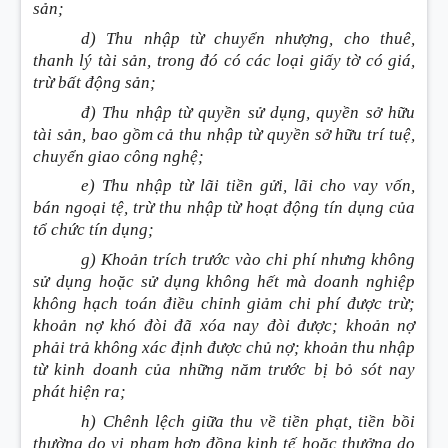
sản;
d) Thu nhập từ chuyển nhượng, cho thuê,
thanh lý tài sản, trong đó có các loại giấy tờ có giá,
trừ bất động sản;
đ) Thu nhập từ quyền sử dụng, quyền sở hữu
tài sản, bao gồm cả thu nhập từ quyền sở hữu trí tuệ,
chuyển giao công nghệ;
e) Thu nhập từ lãi tiền gửi, lãi cho vay vốn,
bán ngoại tệ, trừ thu nhập từ hoạt động tín dụng của
tổ chức tín dụng;
g) Khoản trích trước vào chi phí nhưng không
sử dụng hoặc sử dụng không hết mà doanh nghiệp
không hạch toán điều chỉnh giảm chi phí được trừ;
khoản nợ khó đòi đã xóa nay đòi được; khoản nợ
phải trả không xác định được chủ nợ; khoản thu nhập
từ kinh doanh của những năm trước bị bỏ sót nay
phát hiện ra;
h) Chênh lệch giữa thu về tiền phạt, tiền bồi
thường do vi phạm hợp đồng kinh tế hoặc thưởng do