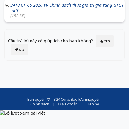
3418 CT CS 2026 Vv Chinh sach thue gia tri gia tang GTGT
.pdf
(152 KB)
Câu trả lời này có giúp ích cho bạn không?
YES
NO
Bản quyền ©
TS24 Corp
. Bảo lưu mọi quyền.
Chính sách
|
Điều khoản
|
Liên hệ