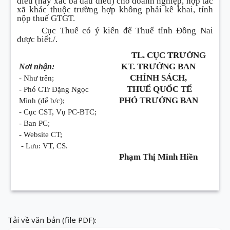
điều (hay xác bã dầu điều) cho doanh nghiệp, hợp tác
xã khác thuộc trường hợp không phải kê khai, tính
nộp thuế GTGT.
Cục Thuế có ý kiến để Thuế tỉnh Đồng Nai
được biết./.
TL. CỤC TRƯỞNG
KT. TRƯỞNG BAN
Nơi nhận:
CHÍNH SÁCH,
- Như trên;
THUẾ QUỐC TẾ
- Phó CTr Đặng Ngọc
PHÓ TRƯỞNG BAN
Minh (để b/c);
- Cục CST, Vụ PC-BTC;
- Ban PC;
- Website CT;
- Lưu: VT, CS.
Phạm Thị Minh Hiền
Tải về văn bản (file PDF):