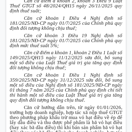
Căn cứ điểm d khoản 2, khoản 3 Điều 9 Luật
Thuế GTGT số 48/2024/QH15 ngày 26/11/2025 quy
định thuế suất;
Căn cứ khoản 1 Điều 4 Nghị định số
181/2025/NĐ-CP ngày 01/7/2025 của Chính phủ quy
định đối tượng không chịu thuế;
Căn cứ khoản 3 Điều 19 Nghị định số
181/2025/NĐ-CP ngày 01/7/2025 của Chính phủ quy
định mức thuế suất 5%;
Căn cứ điểm a khoản 1, khoản 2 Điều 1 Luật số
149/2025/QH15 ngày 11/12/2025 sửa đổi, bổ sung
một số điều của Luật Thuế giá trị gia tăng quy định
đối tượng không chịu thuế;
Căn cứ khoản 1 Điều 1 Nghị định số
359/2025/NĐ-CP ngày 31/12/2025 sửa đổi, bổ sung
một số điều của Nghị định số 181/2025/NĐ-CP ngày
01 tháng 7 năm 2025 của Chính phủ quy định chi tiết
thi hành một số điều của Luật Thuế giá trị gia tăng
quy định đối tượng không chịu thuế.
Căn cứ hướng dẫn trên, từ ngày 01/01/2026,
trường hợp doanh nghiệp, hợp tác xã nộp thuế GTGT
theo phương pháp khấu trừ mua vỏ hạt điều về ép để
lấy dầu điều và thu được phế phẩm là bã vỏ hạt điều
(hay xác bã dầu điều) thì khi bán sản phẩm bã vỏ hạt