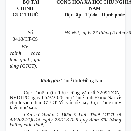
BỘ TÀI
CỘNG HÒA XÃ HỘI CHỦ NGHĨA
CHÍNH
NAM
CỤC THUẾ
Độc lập - Tự do - Hạnh phúc
___________
__________________________________
Số:
Hà Nội, ngày 27 tháng 5 năm 2
3418/CT-CS
V/v
chính sách
thuế giá trị gia
tăng (GTGT).
Kính gửi:
Thuế tỉnh Đồng Nai
Cục Thuế nhận được công văn số 3209/DON-
NVDTPC ngày 05/3/2026 của Thuế tỉnh Đồng Nai về
chính sách thuế GTGT. Về vấn đề này, Cục Thuế có ý
kiến như sau:
Căn cứ khoản 1 Điều 5 Luật Thuế GTGT số
48/2024/QH15 ngày 26/11/2025 quy định đối tượng
không chịu thuế;