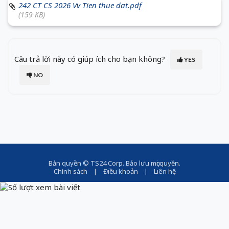
242 CT CS 2026 Vv Tien thue dat.pdf
(159 KB)
Câu trả lời này có giúp ích cho bạn không?
YES
NO
Bản quyền ©
TS24 Corp
. Bảo lưu mọi quyền.
Chính sách
|
Điều khoản
|
Liên hệ