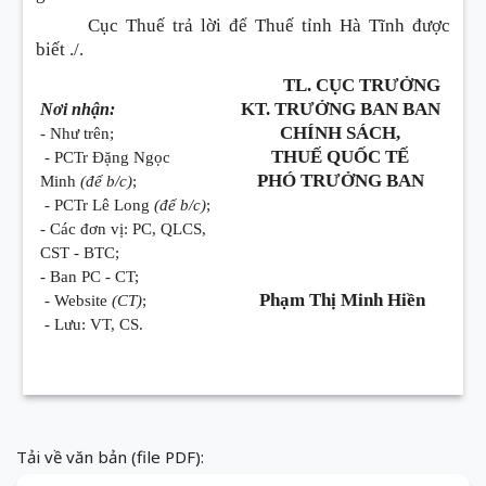
Cục Thuế trả lời để Thuế tỉnh Hà Tĩnh được
biết ./.
TL. CỤC TRƯỞNG
KT. TRƯỞNG BAN BAN
Nơi nhận:
CHÍNH SÁCH,
- Như trên;
THUẾ QUỐC TẾ
- PCTr Đặng Ngọc
PHÓ TRƯỞNG BAN
Minh
(để b/c)
;
- PCTr Lê Long
(để b/c)
;
- Các đơn vị: PC, QLCS,
CST - BTC;
- Ban PC - CT;
Phạm Thị Minh Hiền
- Website
(CT)
;
- Lưu: VT, CS.
Tải về văn bản (file PDF):