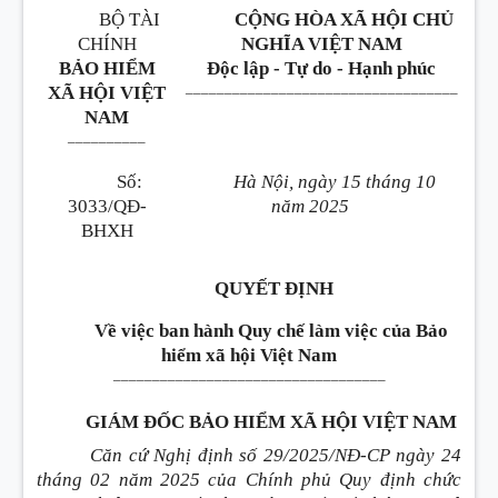
BỘ TÀI
CỘNG HÒA XÃ HỘI CHỦ
CHÍNH
NGHĨA VIỆT NAM
BẢO HIỂM
Độc lập - Tự do - Hạnh phúc
___________________________________
XÃ HỘI VIỆT
NAM
__________
Số:
Hà Nội, ngày 15 tháng 10
3033/QĐ-
năm 2025
BHXH
QUYẾT ĐỊNH
Về việc ban hành
Q
uy chế làm việc của
B
ảo
hiểm xã hội
V
iệt
N
am
___________________________________
GIÁM ĐỐC BẢO HIỂM XÃ HỘI VIỆT NAM
Căn cứ Nghị định số 29/2025/NĐ-CP ngày 24
tháng 02 năm 2025 của Chính phủ Quy định chức