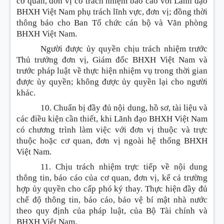
cơ quan, đơn vị có trách nhiệm báo cáo với Lãnh đạo
BHXH Việt Nam phụ trách lĩnh vực, đơn vị; đồng thời
thông báo cho Ban Tổ chức cán bộ và Văn phòng
BHXH Việt Nam.
Người được ủy quyền chịu trách nhiệm trước
Thủ trưởng đơn vị, Giám đốc BHXH Việt Nam và
trước pháp luật về thực hiện nhiệm vụ trong thời gian
được ủy quyền; không được ủy quyền lại cho người
khác.
10. Chuẩn bị đầy đủ nội dung, hồ sơ, tài liệu và
các điều kiện cần thiết, khi Lãnh đạo BHXH Việt Nam
có chương trình làm việc với đơn vị thuộc và trực
thuộc hoặc cơ quan, đơn vị ngoài hệ thống BHXH
Việt Nam.
11. Chịu trách nhiệm trực tiếp về nội dung
thông tin, báo cáo của cơ quan, đơn vị, kể cả trường
hợp ủy quyền cho cấp phó ký thay. Thực hiện đầy đủ
chế độ thông tin, báo cáo, bảo vệ bí mật nhà nước
theo quy định của pháp luật, của Bộ Tài chính và
BHXH Việt Nam.