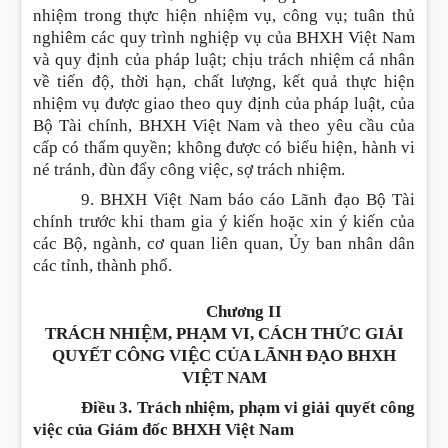
nhiệm trong thực hiện nhiệm vụ, công vụ; tuân thủ
nghiêm các quy trình nghiệp vụ của BHXH Việt Nam
và quy định của pháp luật; chịu trách nhiệm cá nhân
về tiến độ, thời hạn, chất lượng, kết quả thực hiện
nhiệm vụ được giao theo quy định của pháp luật, của
Bộ Tài chính, BHXH Việt Nam và theo yêu cầu của
cấp có thẩm quyền; không được có biểu hiện, hành vi
né tránh, đùn đẩy công việc, sợ trách nhiệm.
9. BHXH Việt Nam báo cáo Lãnh đạo Bộ Tài
chính trước khi tham gia ý kiến hoặc xin ý kiến của
các Bộ, ngành, cơ quan liên quan, Ủy ban nhân dân
các tỉnh, thành phố.
Chương II
TRÁCH NHIỆM, PHẠM VI, CÁCH THỨC GIẢI
QUYẾT CÔNG VIỆC CỦA LÃNH ĐẠO BHXH
VIỆT NAM
Điều 3. Trách nhiệm, phạm vi giải quyết công
việc của Giám đốc BHXH Việt Nam