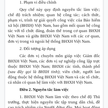
1. Phạm vi điều chỉnh
Quy chế này quy định nguyên tắc làm việc;
chế độ trách nhiệm; quan hệ công tác; cách thức,
phạm vi, trình tự giải quyết công việc của Bảo hiểm
xã hội
(BHXH)
Việt Nam, bao gồm mối quan hệ công
tác với tổ chức đảng, đoàn thể trong cơ quan BHXH
Việt Nam và giữa BHXH Việt Nam với các cơ quan,
đơn vị trong và ngoài hệ thống BHXH Việt Nam.
2. Đối tượng áp dụng
Các đơn vị chuyên môn giúp việc Giám đốc
BHXH Việt Nam, các đơn vị sự nghiệp công lập trực
thuộc BHXH Việt Nam; BHXH các tỉnh, thành phố
(sau đây gọi là BHXH tỉnh)
; viên chức, người lao
động thuộc hệ thống BHXH Việt Nam và các tổ chức,
cá nhân có quan hệ làm việc với BHXH Việt Nam.
Điều 2. Nguyên tắc làm việc
1. BHXH Việt Nam làm việc theo chế độ Thủ
trưởng, thực hiện nguyên tắc tập trung dân chủ, đề
cao trách nhiệm của Người đứng đầu. Mọi hoạt động