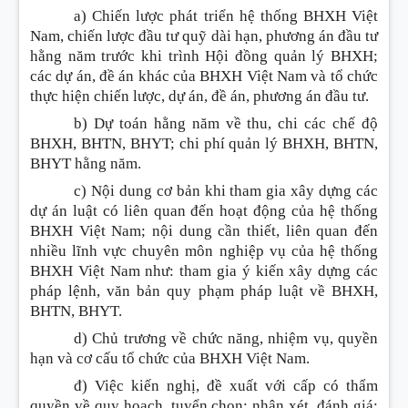
a) Chiến lược phát triển hệ thống BHXH Việt
Nam, chiến lược đầu tư quỹ dài hạn, phương án đầu tư
hằng năm trước khi trình Hội đồng quản lý BHXH;
các dự án, đề án khác của BHXH Việt Nam và tổ chức
thực hiện chiến lược, dự án, đề án, phương án đầu tư.
b) Dự toán hằng năm về thu, chi các chế độ
BHXH, BHTN, BHYT; chi phí quản lý BHXH, BHTN,
BHYT hằng năm.
c) Nội dung cơ bản khi tham gia xây dựng các
dự án luật có liên quan đến hoạt động của hệ thống
BHXH Việt Nam; nội dung cần thiết, liên quan đến
nhiều lĩnh vực chuyên môn nghiệp vụ của hệ thống
BHXH Việt Nam như: tham gia ý kiến xây dựng các
pháp lệnh, văn bản quy phạm pháp luật về BHXH,
BHTN, BHYT.
d) Chủ trương về chức năng, nhiệm vụ, quyền
hạn và cơ cấu tổ chức của BHXH Việt Nam.
đ) Việc kiến nghị, đề xuất với cấp có thẩm
quyền về quy hoạch, tuyển chọn; nhận xét, đánh giá;