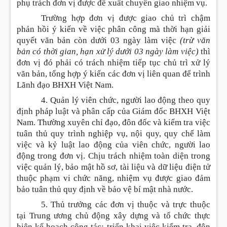
phụ trách đơn vị được đề xuất chuyển giao nhiệm vụ.
Trường hợp đơn vị được giao chủ trì chậm
phản hồi ý kiến về việc phân công mà thời hạn giải
quyết văn bản còn dưới 03 ngày làm việc
(trừ văn
bản có thời gian, hạn xử lý dưới 03 ngày làm việc)
thì
đơn vị đó phải có trách nhiệm tiếp tục chủ trì xử lý
văn bản, tổng hợp ý kiến các đơn vị liên quan để trình
Lãnh đạo BHXH Việt Nam.
4. Quản lý viên chức, người lao động theo quy
định pháp luật và phân cấp của Giám đốc BHXH Việt
Nam. Thường xuyên chỉ đạo, đôn đốc và kiểm tra việc
tuân thủ quy trình nghiệp vụ, nội quy, quy chế làm
việc và kỷ luật lao động của viên chức, người lao
động trong đơn vị. Chịu trách nhiệm toàn diện trong
việc quản lý, bảo mật hồ sơ, tài liệu và dữ liệu điện tử
thuộc phạm vi chức năng, nhiệm vụ được giao đảm
bảo tuân thủ quy định về bảo vệ bí mật nhà nước.
5. Thủ trưởng các đơn vị thuộc và trực thuộc
tại Trung ương chủ động xây dựng và tổ chức thực
hiện kế hoạch công tác; triển khai việc kiểm tra, đôn