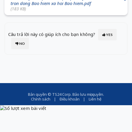
tron dong Bao hiem xa hoi Bao hiem.pdf
(183 KB)
Câu trả lời này có giúp ích cho bạn không?
YES
NO
Bản quyền ©
TS24 Corp
. Bảo lưu mọi quyền.
Chính sách
|
Điều khoản
|
Liên hệ