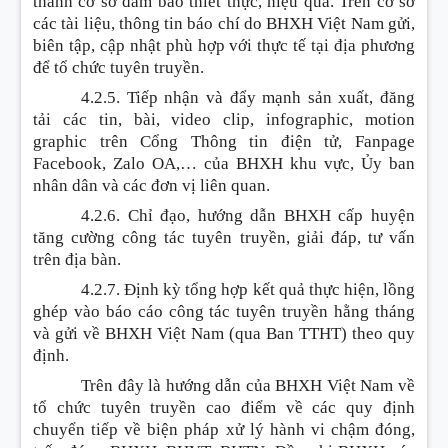
thanh cơ sở đảm bảo thiết thực, hiệu quả. Trên cơ sở
các tài liệu, thông tin báo chí do BHXH Việt Nam gửi,
biên tập, cập nhật phù hợp với thực tế tại địa phương
để tổ chức tuyên truyền.
4.2.5. Tiếp nhận và đẩy mạnh sản xuất, đăng
tải các tin, bài, video clip, infographic, motion
graphic trên Cổng Thông tin điện tử, Fanpage
Facebook, Zalo OA,… của BHXH khu vực, Ủy ban
nhân dân và các đơn vị liên quan.
4.2.6. Chỉ đạo, hướng dẫn BHXH cấp huyện
tăng cường công tác tuyên truyền, giải đáp, tư vấn
trên địa bàn.
4.2.7. Định kỳ tổng hợp kết quả thực hiện, lồng
ghép vào báo cáo công tác tuyên truyền hằng tháng
và gửi về BHXH Việt Nam (qua Ban TTHT) theo quy
định.
Trên đây là hướng dẫn của BHXH Việt Nam về
tổ chức tuyên truyền cao điểm về các quy định
chuyển tiếp về biện pháp xử lý hành vi chậm đóng,