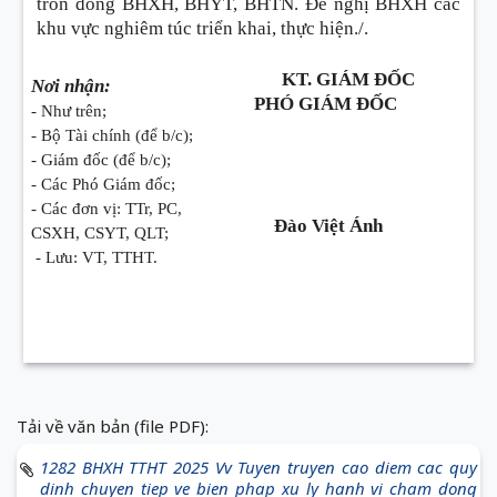
trốn đóng BHXH, BHYT, BHTN. Đề nghị BHXH các
khu vực nghiêm túc triển khai, thực hiện./.
KT. GIÁM ĐỐC
Nơi nhận:
PHÓ GIÁM ĐỐC
- Như trên;
- Bộ Tài chính (để b/c);
- Giám đốc (để b/c);
- Các Phó Giám đốc;
- Các đơn vị: TTr, PC,
Đào Việt Ánh
CSXH, CSYT, QLT;
- Lưu: VT, TTHT.
Tải về văn bản (file PDF):
1282 BHXH TTHT 2025 Vv Tuyen truyen cao diem cac quy
dinh chuyen tiep ve bien phap xu ly hanh vi cham dong