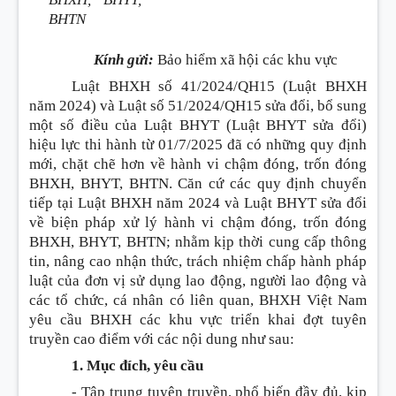
BHTN
Kính gửi:
Bảo hiểm xã hội các khu vực
Luật BHXH số 41/2024/QH15 (Luật BHXH
năm 2024) và Luật số 51/2024/QH15 sửa đổi, bổ sung
một số điều của Luật BHYT (Luật BHYT sửa đổi)
hiệu lực thi hành từ 01/7/2025 đã có những quy định
mới, chặt chẽ hơn về hành vi chậm đóng, trốn đóng
BHXH, BHYT, BHTN. Căn cứ các quy định chuyển
tiếp tại Luật BHXH năm 2024 và Luật BHYT sửa đổi
về biện pháp xử lý hành vi chậm đóng, trốn đóng
BHXH, BHYT, BHTN; nhằm kịp thời cung cấp thông
tin, nâng cao nhận thức, trách nhiệm chấp hành pháp
luật của đơn vị sử dụng lao động, người lao động và
các tổ chức, cá nhân có liên quan, BHXH Việt Nam
yêu cầu BHXH các khu vực triển khai đợt tuyên
truyền cao điểm với các nội dung như sau:
1. Mục đích, yêu cầu
- Tập trung tuyên truyền, phổ biến đầy đủ, kịp