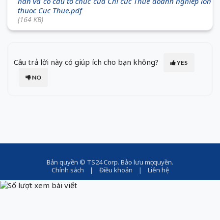
han va co cau to chuc cua Chi cuc Thue doanh nghiep lon
thuoc Cuc Thue.pdf
(164 KB)
Câu trả lời này có giúp ích cho bạn không?
YES
NO
Bản quyền ©
TS24 Corp
. Bảo lưu mọi quyền.
Chính sách
|
Điều khoản
|
Liên hệ