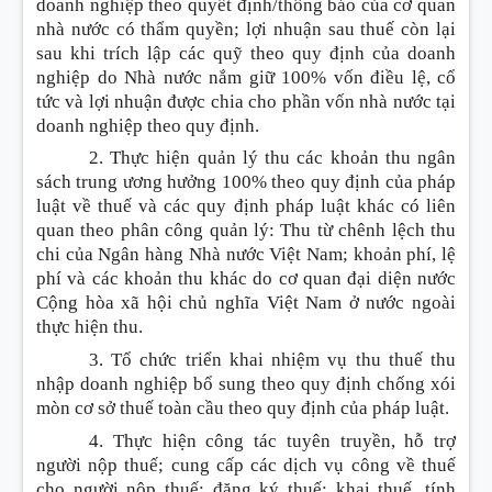
doanh nghiệp theo quyết định/thông báo của cơ quan
nhà nước có thẩm quyền; lợi nhuận sau thuế còn lại
sau khi trích lập các quỹ theo quy định của doanh
nghiệp do Nhà nước nắm giữ 100% vốn điều lệ, cổ
tức và lợi nhuận được chia cho phần vốn nhà nước tại
doanh nghiệp theo quy định.
2. Thực hiện quản lý thu các khoản thu ngân
sách trung ương hưởng 100% theo quy định của pháp
luật về thuế và các quy định pháp luật khác có liên
quan theo phân công quản lý
:
Thu từ chênh lệch thu
chi của Ngân hàng Nhà nước Việt Nam; khoản phí, lệ
phí và các khoản thu khác do cơ quan đại diện nước
Cộng hòa xã hội chủ nghĩa Việt Nam ở nước ngoài
thực hiện thu.
3. Tổ chức triển khai nhiệm vụ thu thuế thu
nhập doanh nghiệp bổ sung theo quy định chống xói
mòn cơ sở thuế toàn cầu theo quy định của pháp luật.
4. Thực hiện công tác tuyên truyền, hỗ trợ
người nộp thuế; cung cấp các dịch vụ công về thuế
cho người nộp thuế; đăng ký thuế; khai thuế, tính