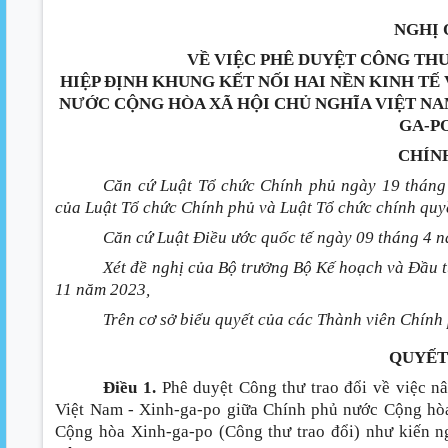
NGHỊ 
VỀ VIỆC PHÊ DUYỆT CÔNG THƯ
HIỆP ĐỊNH KHUNG KẾT NỐI HAI NỀN KINH TẾ 
NƯỚC CỘNG HÒA XÃ HỘI CHỦ NGHĨA VIỆT NA
GA-P
CHÍN
Căn cứ Luật Tổ chức Chính phủ ngày 19 tháng 
của Luật Tổ chức Chính phủ và Luật Tổ chức chính qu
Căn cứ Luật Điều ước quốc tế ngày 09 tháng 4 
Xét đề nghị của Bộ trưởng Bộ Kế hoạch và Đầu 
11 năm 2023,
Trên cơ sở biểu quyết của các Thành viên Chính
QUYẾT
Điều 1.
Phê duyệt Công thư trao đổi về việc nâ
Việt Nam - Xinh-ga-po giữa Chính phủ nước Cộng hò
Cộng hòa Xinh-ga-po (Công thư trao đổi) như kiến n