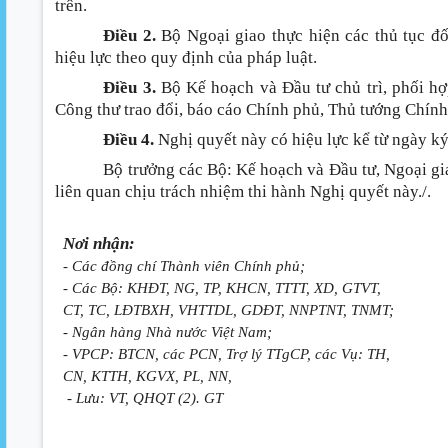
trên.
Điều 2.
Bộ Ngoại giao thực hiện các thủ tục đố
hiệu lực theo quy định của pháp luật.
Điều 3.
Bộ Kế hoạch và Đầu tư chủ trì, phối hợp
Công thư trao đổi, báo cáo Chính phủ, Thủ tướng Chính
Điều 4.
Nghị quyết này có hiệu lực kể từ ngày ký
Bộ trưởng các Bộ: Kế hoạch và Đầu tư, Ngoại gi
liên quan chịu trách nhiệm thi hành Nghị quyết này./.
Nơi nhận:
- Các đồng chí Thành viên Chính phủ;
- Các Bộ: KHĐT, NG, TP, KHCN, TTTT, XD, GTVT,
CT, TC, LĐTBXH, VHTTDL, GDĐT, NNPTNT, TNMT;
- Ngân hàng Nhà nước Việt Nam;
- VPCP: BTCN, các PCN, Trợ lý TTgCP, các Vụ: TH,
CN, KTTH, KGVX, PL, NN,
- Lưu: VT, QHQT (2). GT