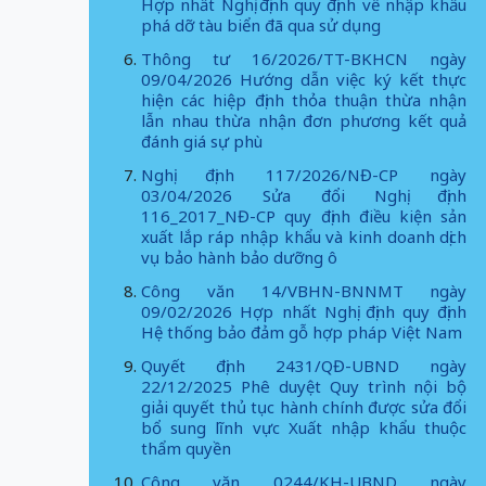
Hợp nhất Nghị định quy định về nhập khẩu
phá dỡ tàu biển đã qua sử dụng
Thông tư 16/2026/TT-BKHCN ngày
09/04/2026 Hướng dẫn việc ký kết thực
hiện các hiệp định thỏa thuận thừa nhận
lẫn nhau thừa nhận đơn phương kết quả
đánh giá sự phù
Nghị định 117/2026/NĐ-CP ngày
03/04/2026 Sửa đổi Nghị định
116_2017_NĐ-CP quy định điều kiện sản
xuất lắp ráp nhập khẩu và kinh doanh dịch
vụ bảo hành bảo dưỡng ô
Công văn 14/VBHN-BNNMT ngày
09/02/2026 Hợp nhất Nghị định quy định
Hệ thống bảo đảm gỗ hợp pháp Việt Nam
Quyết định 2431/QĐ-UBND ngày
22/12/2025 Phê duyệt Quy trình nội bộ
giải quyết thủ tục hành chính được sửa đổi
bổ sung lĩnh vực Xuất nhập khẩu thuộc
thẩm quyền
Công văn 0244/KH-UBND ngày