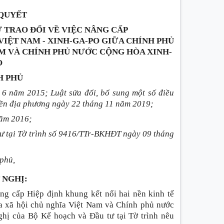
QUYẾT
 TRAO ĐỔI VỀ VIỆC NÂNG CẤP
VIỆT NAM - XINH-GA-PO GIỮA CHÍNH PHỦ
M VÀ CHÍNH PHỦ NƯỚC CỘNG HÒA XINH-
O
H PHỦ
6 năm 2015; Luật sửa đổi, bổ sung một số điều
yền địa phương ngày 22 tháng 11 năm 2019;
năm 2016;
tư tại Tờ trình số 9416/TTr-BKHĐT ngày 09 tháng
 phủ,
 NGHỊ:
ng cấp Hiệp định khung kết nối hai nền kinh tế
a xã hội chủ nghĩa Việt Nam và Chính phủ nước
ghị của Bộ Kế hoạch và Đầu tư tại Tờ trình nêu