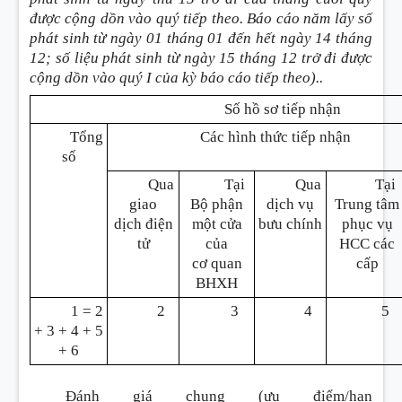
được cộng dồn vào
quý
tiếp theo. Báo cáo năm lấy số
phát sinh từ ngày 01 tháng 01 đến hết ngày 14 tháng
12; số liệu phát sinh từ ngày 15 tháng 12 trở đi được
cộng dồn vào
quý
I của kỳ báo c
á
o tiếp theo).
.
Số
hồ sơ tiếp nhận
Tổng
Các hình thức tiếp nhận
số
Qua
Tại
Qua
Tại
giao
Bộ phận
dịch vụ
Trung tâm
dịch
đ
iện
một c
ử
a
bưu ch
í
nh
phục vụ
t
ử
của
HCC các
c
ơ
quan
c
ấ
p
BHXH
1 = 2
2
3
4
5
+ 3 + 4 + 5
+ 6
Đánh giá chung (ưu điểm/hạn