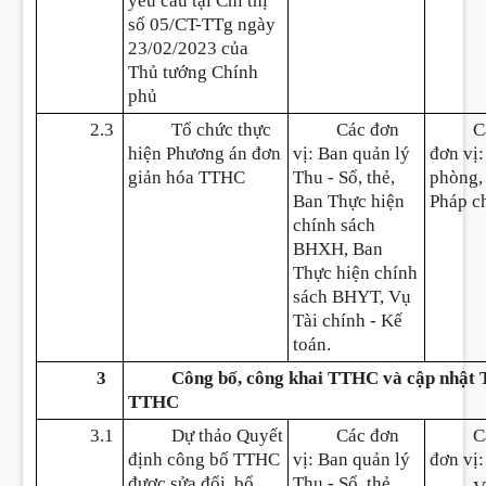
yêu cầu tại Chỉ thị
số 05/CT-TTg ngày
23/02/2023 của
Th
ủ
tướng Chính
phủ
2.3
Tổ chức thực
Các đơn
C
hiện Phương án đơn
vị: Ban quản lý
đơn vị
giản hóa TTHC
Thu - Sổ, thẻ,
phòng,
Ban Thực hiện
Pháp c
chính sách
BHXH, Ban
Thực hiện chính
sách BHYT, Vụ
Tài chính - Kế
toán.
3
Công bố, công khai TTHC và cập nhật T
TTHC
3.1
Dự thảo Quyết
Các đơn
C
định công bố TTHC
vị: Ban quản lý
đơn vị:
được sửa đổi, bổ
Thu - Sổ, thẻ,