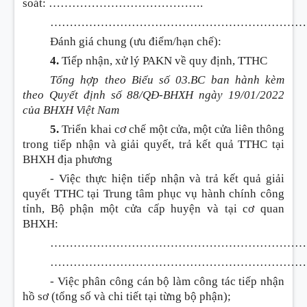
soát:
………………………………….
…………………………………………………………
Đánh giá chung (ưu điểm/hạn chế):
4.
Tiếp nhận, xử lý PAKN về quy định, TTHC
Tổng hợp theo Bi
ể
u s
ố
03.BC ban hành kèm
theo Quyết định số 88/QĐ-BHXH ngày 19/01/2022
của BHXH Việt Nam
5.
Triển khai cơ chế một cửa, một cửa liên thông
trong tiếp nhận và giải quyết, trả kết quả TTHC tại
BHXH địa phương
- Việc thực hiện tiếp nhận và trả kết quả giải
quyết TTHC tại Trung tâm phục vụ hành chính công
tỉnh, Bộ phận một cửa cấp huyện và tại cơ quan
BHXH:
…………………………………………………………
…………………………………………………………
- Việc phân công cán bộ làm công tác tiếp nhận
hồ sơ (tổng số và chi tiết tại từng bộ phận);