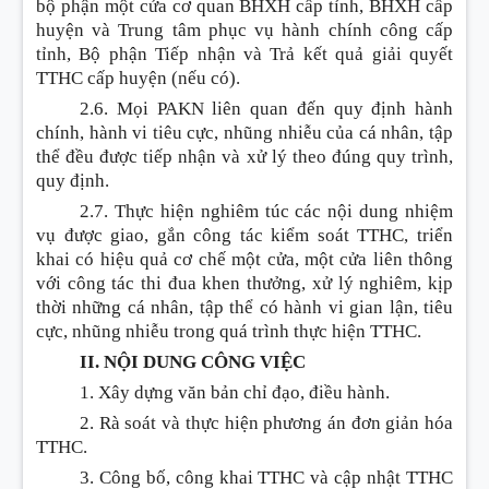
bộ phận một cửa cơ quan BHXH cấp tỉnh, BHXH cấp
huyện và Trung tâm phục vụ hành chính công cấp
tỉnh, Bộ phận Tiếp nhận và Trả kết quả giải quyết
TTHC cấp huyện (nếu có).
2.6. Mọi PAKN liên quan đến quy định hành
chính, hành vi tiêu cực, nhũng nhiễu của cá nhân, tập
thể đều được tiếp nhận và xử lý theo đúng quy trình,
quy định.
2.7. Thực hiện nghiêm túc các nội dung nhiệm
vụ được giao, g
ắ
n công tác kiểm soát TTHC, triển
khai có hiệu quả cơ chế một cửa, một cửa liên thông
với công tác thi đua khen thưởng, xử lý nghiêm, kịp
thời những cá nhân, tập thể có hành vi gian lận, tiêu
cực, nhũng nhiễu trong quá trình thực hiện TTHC.
II. NỘI DUNG CÔNG VIỆC
1. Xây dựng văn bản chỉ đạo, điều hành.
2. Rà soát và thực hiện phương án đơn giản hóa
TTHC.
3. Công bố, công khai TTHC và cập nhật TTHC