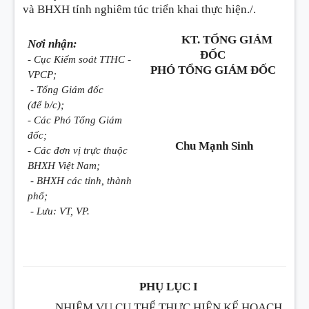
và BHXH tỉnh nghiêm túc triển khai thực hiện./.
KT. TỔNG GIÁM
Nơi nhận:
ĐỐC
- Cục Kiểm soát TTHC -
PHÓ TỔNG GIÁM ĐỐC
VPCP;
- T
ổ
ng Giám đốc
(đ
ể
b/c);
- Các Phó Tổng Giám
đốc;
Chu Mạnh Sinh
- Các đơn vị trực thuộc
BHXH Việt Nam;
- BHXH các t
ỉ
nh, thành
phố;
- Lưu: VT, VP.
PHỤ LỤC I
NHIỆM VỤ CỤ THỂ THỰC HIỆN KẾ HOẠCH