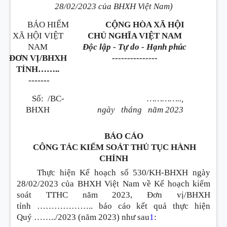
28/02/2023 của BHXH Việt Nam)
BẢO HIỂM
CỘNG HÒA XÃ HỘI
X
Ã
HỘI VIỆT
CHỦ NGHĨA VIỆT NAM
NAM
Độc lập - Tự do - Hạnh phúc
ĐƠN VỊ/BHXH
---------------
TỈNH
……..
-------
Số:
/BC-
…………..
,
BHXH
ngày
tháng
năm
2023
BÁO CÁO
CÔNG TÁC KIỂM SOÁT THỦ TỤC HÀNH
CHÍNH
Thực hiện Kế hoạch số 530/KH-BHXH ngày
28/02/2023 của BHXH Việt Nam về Kế hoạch kiểm
soát TTHC năm 2023, Đơn vị/BHXH
tỉnh
………………..
báo cáo kết quả thực hiện
Quý
……..
/2023 (năm 2023) như sau
1
: