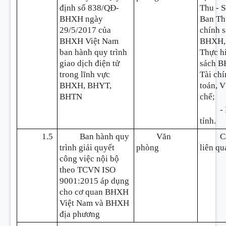
định số 838/QĐ-
Thu -
S
BHXH ngày
Ban Th
29/5/2017 của
chính 
BHXH Việt Nam
BHXH,
ban hành quy trình
Thực h
giao dịch điện tử
sách B
trong lĩnh vực
Tài chí
BHXH, BHYT,
toán, 
BHTN
chế;
-
tỉnh.
1.5
Ban hành quy
Văn
C
trình giải quyết
phòng
liên qu
công việc nội bộ
theo TCVN ISO
9001:2015 áp dụng
cho cơ quan BHXH
Việt Nam và BHXH
địa phương