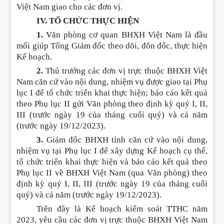
Việt Nam giao cho các đơn vị.
IV. TỔ CHỨC THỰC HIỆN
1.
Văn phòng cơ quan BHXH Việt Nam là đầu
mối giúp T
ổ
ng Giám đốc theo dõi, đôn đốc, thực hiện
Kế hoạch.
2.
Thủ trưởng các đơn vị trực thuộc BHXH Việt
Nam căn cứ vào nội dung, nhiệm vụ được giao tại Phụ
lục I để tổ chức triển khai thực hiện; báo cáo kết quả
theo Phụ lục II gửi Văn phòng theo định kỳ quý I, II,
III (trước ngày 19 của tháng cuối quý) và cả năm
(trước ngày 19/12/2023).
3.
Giám đốc BHXH tỉnh căn cứ vào nội dung,
nhiệm vụ tại Phụ lục I để xây dựng Kế hoạch cụ thể,
tổ chức triển khai thực hiện và báo cáo kết quả theo
Phụ lục II về BHXH Việt Nam (qua Văn phòng) theo
định kỳ quý I, II, III (trước ngày 19 của tháng cuối
quý) và cả năm (trước ngày 19/12/2023).
Trên đây là Kế hoạch kiểm soát TTHC năm
2023, yêu cầu các đơn vị trực thuộc BHXH Việt Nam