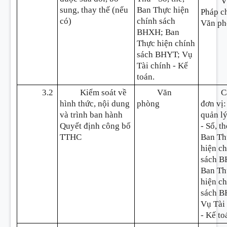
V
sung, thay thế (nếu
Ban Thực hiện
Pháp c
có)
chính sách
Văn ph
BHXH; Ban
Thực hiện chính
sách BHYT; Vụ
Tài chính - Kế
toán.
3.2
Kiểm soát về
Văn
C
hình thức, nội dung
phòng
đơn vị
và trình ban hành
quản l
Quyết định công bố
- Sổ, th
TTHC
Ban Th
hiện c
sách 
Ban Th
hiện c
sách B
Vụ Tài
- Kế to