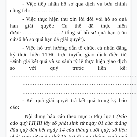
- Việc tiếp nhận hồ sơ qua dịch vụ bưu chính
công ích:
………………
- Việc thực hiện thư xin lỗi đối với hồ sơ quá
hạn giải quyết: Cụ thể đã thực hiện
được
…………………..
/ tổng số hồ sơ quá hạn (căn
cứ số hồ sơ quá hạn đã giải quyết).
- Việc hỗ trợ, hướng dẫn tổ chức, cá nhân đăng
ký thực hiện TTHC trực tuyến, giao dịch điện tử;
Đánh giá kết quả và so sánh tỷ lệ thực hiện giao dịch
so với quý trước liền kề:
…………………………………………………………………
…………………………………………………………
…………………………………………………………
- Kết quả giải quyết trả kết quả trong kỳ báo
cáo:
Nội dung báo cáo theo mục 5 Phụ lục I
(Báo
cáo quý
I
,
II
,
III
lấy số phát sinh từ ngày 01 của tháng
đầu quý đến hết ngày 14 của tháng cu
ố
i quý; số liệu
phát sinh từ ngày thứ 15 trở đ
i
của tháng cuối quý