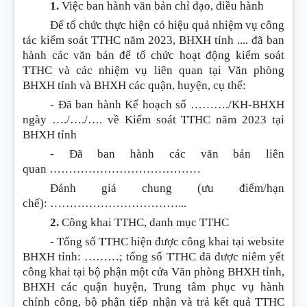
1.
Việc ban hành văn bản chỉ đạo, điều hành
Để tổ chức thực hiện có hiệu quả nhiệm vụ công
tác kiểm soát TTHC năm 2023, BHXH tỉnh .... đã ban
hành các văn bản để tổ chức hoạt động kiểm soát
TTHC và các nhiệm vụ liên quan tại Văn phòng
BHXH tỉnh và BHXH các quận, huyện, cụ thể:
- Đã ban hành Kế hoạch số
……….
/KH-BHXH
ngày
…./…./….
về Kiểm soát TTHC năm 2023 tại
BHXH tỉnh
- Đã ban hành các văn bản liên
quan
…………………………………
Đánh giá chung (ưu điểm/hạn
chế):
……………………………...
2.
Công khai TTHC, danh mục TTHC
- T
ổ
ng số TTHC hiện được công khai tại website
BHXH tỉnh:
………
; tổng số TTHC đã được niêm yết
công khai tại bộ phận một cửa Văn phòng BHXH tỉnh,
BHXH các quận huyện, Trung tâm phục vụ hành
chính công, bộ phận tiếp nhận và trả kết quả TTHC