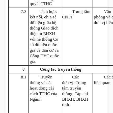
quyết TTHC
7.3
Tích hợp,
Trung tâm
Văn
kết nối, chia sẻ
CNTT
phòng và 
dữ liệu giữa hệ
đơn vị liê
thống Giao dịch
điện tử BHXH
với hệ thống Cơ
sở dữ liệu quốc
gia về dân cư và
Cổng DVC quốc
gia.
8
Công tác truyền thông
8.1
Truyền
Các
Các 
thông về các
đ
ơn
vị: Trung
liên quan
hoạt động cải
tâm truyền
cách TTHC của
thông; Tạp chí
Ngành
BHXH;
BHXH
tỉnh.