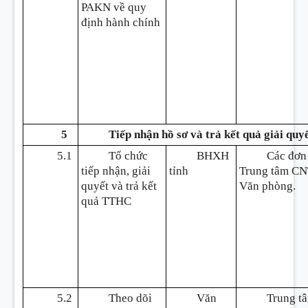
PAKN về quy
định hành chính
5
Tiếp nhận hồ sơ và trả kết quả giải qu
5.1
Tổ chức
BHXH
Các đơn 
tiếp nhận, giải
tỉnh
Trung tâm CN
quyết và trả kết
Văn phòng.
quả TTHC
5.2
Theo dõi
Văn
Trung t