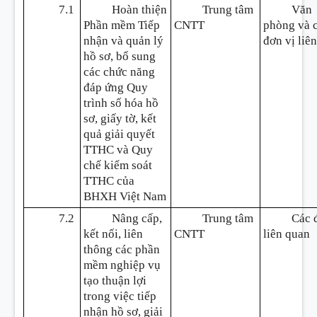
7.1
Hoàn thiện
Trung tâm
Văn
Phần mềm Tiếp
CNTT
phòng và 
nhận và quản lý
đơn vị liê
hồ sơ, bổ sung
các chức năng
đáp ứng Quy
trình số hóa hồ
sơ, giấy tờ, kết
quả giải quyết
TTHC và Quy
chế kiểm soát
TTHC của
BHXH Việt Nam
7.2
Nâng cấp,
Trung tâm
Các 
kết nối, liên
CNTT
liên quan
thông các phần
mềm nghiệp vụ
tạo thuận lợi
trong việc tiếp
nhận hồ sơ, giải