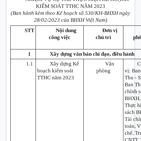
KIỂM SOÁT TTHC NĂM 2023
(Ban hành kèm theo Kế hoạch số 530/KH-BHXH ngày
28/02/2023 của BHXH Việt Nam)
STT
Nội dung
Đơn vị
công việc
chủ trì
phố
1
Xây dựng văn bản ch
ỉ
đạo, điều hành
1.1
Xây dựng Kế
Văn
C
hoạch kiểm soát
phòng
vị: Ban
TTHC năm 2023
Thu - S
Ban Th
chính 
BHXH,
Thực h
sách B
Tài chí
toán, 
chế, T
CNTT, 