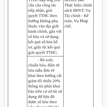
cầu của công tác
Thực hiện chính
tiếp nhận, giải
sách BHYT, Vụ
quyết TTHC theo
Tài chính - Kế
hướng không phụ
toán, Vụ Pháp
thuộc vào địa giới
chế;
hành chính, gắn với
số hóa và sử dụng
kết quả số hóa hồ
sơ, giấy tờ, kết quả
giải quyết TTHC;
- Rà soát,
chu
ẩ
n hóa, điện tử
hóa mẫu đơn tờ
khai theo hướng cắt
giảm tối thi
ể
u 20%
thông tin phải khai
báo trên cơ sở tái sử
dụng dữ liệu đã
được số hóa theo