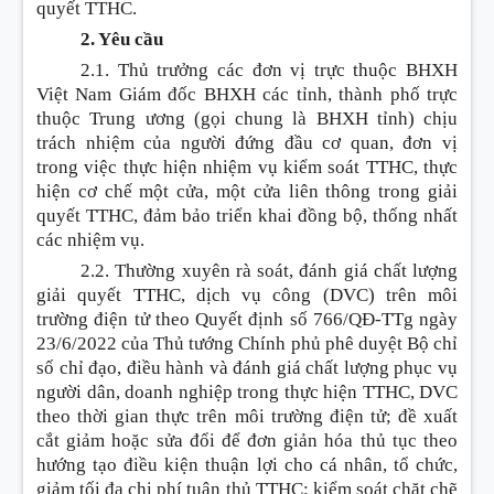
quyết TTHC.
2. Yêu cầu
2.1. Thủ trưởng các đơn vị trực thuộc BHXH
Việt Nam Giám đốc BHXH các tỉnh, thành phố trực
thuộc Trung ương (gọi chung là BHXH tỉnh) chịu
trách nhiệm của người đứng đầu cơ quan, đơn vị
trong việc thực hiện nhiệm vụ kiểm soát TTHC, thực
hiện cơ chế một cửa, một cửa liên thông trong giải
quyết TTHC, đảm bảo triển khai đồng bộ, thống nhất
các nhiệm vụ.
2.2. Thường xuyên rà soát, đánh giá chất lượng
giải quyết TTHC, dịch vụ công (DVC) trên môi
trường điện tử theo Quyết định số 766/QĐ-TTg ngày
23/6/2022 của Thủ tướng Chính phủ phê duyệt Bộ chỉ
số chỉ đạo, điều hành và đánh giá chất lượng phục vụ
người dân, doanh nghiệp trong thực hiện TTHC, DVC
theo thời gian thực trên môi trường điện tử; đề xuất
cắt giảm hoặc sửa đổi để đơn giản hóa thủ tục theo
hướng tạo điều kiện thuận lợi cho cá nhân, tổ chức,
giảm tối đa chi phí tuân thủ TTHC; kiểm soát chặt chẽ