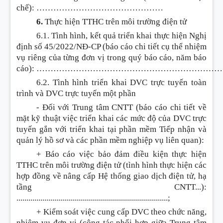
chế):
………………………………………
6.
Thực hiện TTHC trên môi trường điện tử
6.1. Tình hình, kết quả triển khai thực hiện Nghị
định số 45/2022/NĐ-CP (báo cáo chi tiết cụ thể nhiệm
vụ riêng của từng đơn vị trong quý báo cáo, năm báo
cáo):
…………………………………………………………..
6.2. Tình hình triển khai DVC trực tuyến toàn
trình và DVC trực tuyến một phần
- Đối với Trung tâm CNTT (báo cáo chi tiết về
mặt kỹ thuật việc triển khai các mức độ của DVC trực
tuyến gắn với triển khai tại phần mềm Tiếp nhận và
quản lý hồ sơ và các phần mềm nghiệp vụ liên quan):
+ Báo cáo việc bảo đảm điều kiện thực hiện
TTHC trên môi trường điện tử (tình hình thực hiện các
hợp đồng về nâng cấp Hệ thống giao dịch điện tử, hạ
tầng CNTT...):
............................................................................
;
+ Kiểm soát việc cung cấp DVC theo chức năng,
nhiệm vụ đơn vị (công tác phối hợp giữa Trung tâm