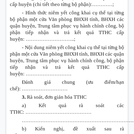
cấp huyện (chi tiết theo từng bộ phận):
…………
;
- Hình thức niêm yết công khai cụ thể tại từng
bộ phận một cửa Văn phòng BHXH tỉnh, BHXH các
quận huyện, Trung tâm phục vụ hành chính công, bộ
phận tiếp nhận và trả kết quả TTHC cấp
huyện:
………………………..
;
- Nội dung niêm yết công khai cụ thể tại từng bộ
phận một cửa Văn phòng BHXH tỉnh, BHXH các quận
huyện, Trung tâm phục vụ hành chính công, bộ phận
tiếp nhận và trả kết quả TTHC cấp
huyện:
………………………
Đánh giá chung (ưu điểm/hạn
chế):
………………………
3.
Rà soát, đơn giản hóa TTHC
a) K
ế
t quả rà soát các
TTHC:
…………………………………
…………………………………………………………
b) Kiến nghị, đề xuất sau rà