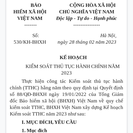
BẢO
CỘNG HÒA XÃ HỘI
HI
Ể
M XÃ HỘI
CHỦ NGHĨA VIỆT NAM
VIỆT NAM
Độc lập - Tự do - Hạnh phúc
-------
---------------
Số:
Hà Nội,
530/KH-BHXH
ngày
28
tháng
02
năm
2023
KẾ HOẠCH
KIỂM SOÁT THỦ TỤC HÀNH CHÍNH NĂM
2023
Thực hiện công tác Kiểm soát thủ tục hành
chính (TTHC) h
ằ
ng năm theo quy định tại Quyết định
số 88/QĐ-BHXH ngày 19/01/2022 của Tổng Giám
đốc Bảo hiểm xã hội (BHXH) Việt Nam về quy chế
kiểm soát TTHC, BHXH Việt Nam xây dựng Kế hoạch
Kiểm soát TTHC năm 2023 như sau:
I. MỤC ĐÍCH, YÊU CẦU
1. Mục đích