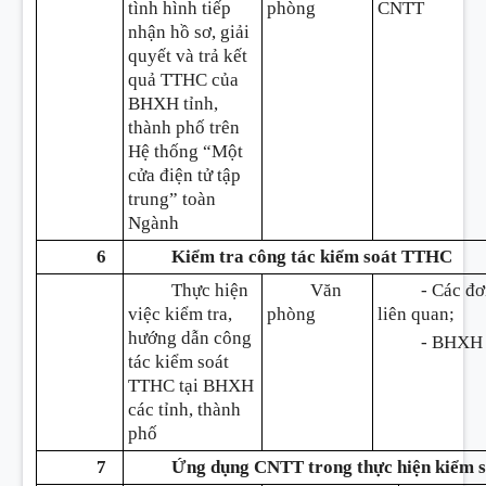
tình hình tiếp
phòng
CNTT
nhận hồ sơ, giải
quyết và trả kết
quả TTHC của
BHXH tỉnh,
thành phố trên
Hệ thống “Một
cửa điện tử tập
trung” toàn
Ngành
6
Kiểm tra công tác kiểm soát TTHC
Thực hiện
Văn
- Các đơ
việc kiểm tra,
phòng
liên quan;
hướng dẫn công
- BHXH 
tác kiểm soát
TTHC tại BHXH
các tỉnh, thành
phố
7
Ứ
ng dụng CNTT trong thực hiện kiểm