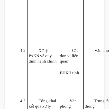
4.2
Xử lý
- Các
Văn ph
PAKN về quy
đơn vị liên
định hành chính
quan;
-
BHXH tỉnh.
4.3
Công khai
Văn
Trung t
kết quả xử lý
phòng
thông