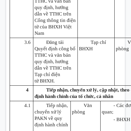
TTHC và văn bản
quy định, hướng
dẫn về TTHC trên
Cổng thông tin điện
tử của BHXH Việt
Nam
3.6
Đăng tải
Tạp chí
V
Quyết định công bố
BHXH
phòng
TTHC và văn bản
quy định, hướng
dẫn về TTHC trên
Tạp chí điện
t
ử
BHXH.
4
Tiếp nhận, chuyển xử lý, cập nhật, theo
định hành chính của tổ chức, cá nhân
4.1
Tiếp nhận,
Văn
- Các đơ
chuyển xử lý
phòng
quan;
PAKN về quy
- BHXH 
định hành chính