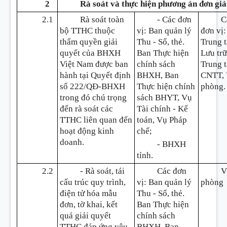
2
Rà soát và thực hiện ph
ươ
ng án đ
ơ
n gi
2.1
Rà soát toàn
- Các đơn
C
bộ TTHC thuộc
vị: Ban quản lý
đơn vị:
thẩm quyền giải
Thu - Sổ, thẻ.
Trung 
quyết của BHXH
Ban Thực hiện
Lưu trữ
Việt Nam được ban
chính sách
Trung 
hành tại Quyết định
BHXH, Ban
CNTT,
số 222/QĐ-BHXH
Thực hiện chính
phòng.
trong đó chú trọng
sách BHYT, Vụ
đến rà soát các
Tài chính - Kế
TTHC liên quan đến
toán, Vụ Pháp
hoạt động kinh
chế;
doanh.
- BHXH
tỉnh.
2.2
- Rà soát, tái
Các đơn
V
cấu trúc quy trình,
vị: Ban quản lý
phòng
điện tử hóa mẫu
Thu - Sổ, thẻ.
đơn, tờ khai, kết
Ban Thực hiện
quả giải quyết
chính sách
TTHC đáp ứng yêu
BHXH, Ban