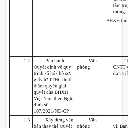
tâm tr
thông.
BHXH tỉn
1.2
Ban hành
Văn
T
Quyết định về quy
phòng
CNTT v
trình số hóa hồ sơ,
đơn vị 
giấy tờ TTHC thuộc
thẩm quyền giải
quyết của BHXH
Việt Nam theo Nghị
định số
107/2021/NĐ-CP
1.3
Xây dựng văn
Văn
-
bản thay thế Quyết
phòng
vị: Ban