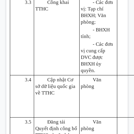
3.3
Công khai
- Các đơn
TTHC
vị: Tạp chí
BHXH; Văn
phòng;
- BHXH
tỉnh;
- Các đơn
vị cung cấp
DVC được
BHXH ủy
quyền.
3.4
Cập nhật Cơ
Văn
sở dữ liệu quốc gia
phòng
về TTHC
3.5
Đăng tải
Văn
Quyết định công bố
phòng