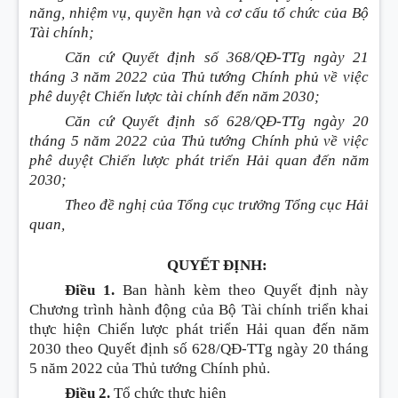
năng, nhiệm vụ, quyền hạn và cơ cấu tổ chức của Bộ
Tài chính;
Căn cứ Quyết định số 368/QĐ-TTg ngày 21
tháng 3 n
ă
m 2022 của Th
ủ
tư
ớ
ng Chính phủ v
ề
việc
phê duyệt Chiến lược tài chính đến năm 2030;
C
ă
n cứ Quyết đ
ị
nh s
ố
628/QĐ-TTg ngày 20
tháng 5 năm 2022 của Thủ tướng Chính phủ về việc
phê duyệt Chiến lược phát triển Hải quan đến năm
2030;
Theo đề nghị của Tổng cục trưởng Tổng cục Hải
quan,
QUYẾT ĐỊNH:
Điều 1.
Ban hành kèm theo Quyết định này
Chương trình hành động của Bộ Tài chính triển khai
thực hiện Chiến lược phát triển Hải quan đến năm
2030 theo Quyết định số 628/QĐ-TTg ngày 20 tháng
5 năm 2022 của Thủ tướng Chính phủ.
Điều 2.
Tổ chức thực hiện