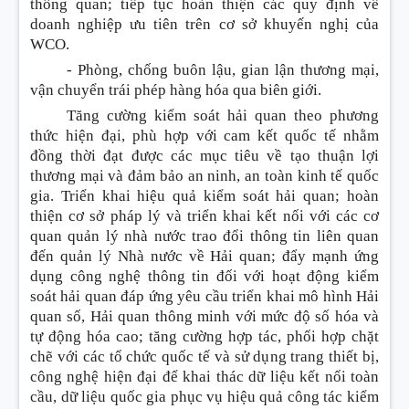
thông quan; tiếp tục hoàn thiện các quy định về
doanh nghiệp ưu tiên trên cơ sở khuyến nghị của
WCO.
-
Phòng, chống buôn lậu, gian lận thương mại,
vận chuy
ể
n trái phép hàng hóa qua biên giới.
Tăng cường kiểm soát hải quan theo phương
thức hiện đại, phù hợp với cam kết quốc tế nhằm
đồng thời đạt được các mục tiêu về tạo thuận lợi
thương mại và đảm bảo an ninh, an toàn kinh tế quốc
gia. Triển khai hiệu quả kiểm soát hải quan; hoàn
thiện cơ sở pháp lý và triển khai kết nối với các cơ
quan quản lý nhà nước trao đ
ổ
i thông tin liên quan
đến quản lý Nhà nước về Hải quan; đẩy mạnh ứng
dụng công nghệ thông tin đối với hoạt động kiểm
soát hải quan đáp ứng yêu cầu triển khai mô hình Hải
quan số, Hải quan thông minh với mức độ số hóa và
tự động hóa cao; tăng cường hợp tác, phối hợp chặt
chẽ với các tổ chức quốc tế và sử dụng trang thiết bị,
công nghệ hiện đại để khai thác dữ liệu kết nối toàn
cầu, dữ liệu quốc gia phục vụ hiệu quả công tác kiểm