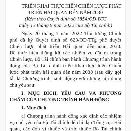
TRIỂN KHAI THỰC HIỆN CHIẾN LƯỢC PHÁT
TRIỂN HẢI QUAN ĐẾN NĂM 2030
(Kèm theo Quyết định số
1854
/QĐ-BTC
ngày
13
tháng
9
năm 2022 của Bộ Tài chính)
Ngày 20 tháng 5 năm 2022 Thủ tướng Chính
phủ đã ký Quyết định số 628/QĐ-TTg phê duyệt
Chiến lược phát triển Hải quan đến năm 2030.
Đ
ể
thực hiện thắng lợi các nhiệm vụ đặt ra trong
Chiến lược, Bộ Tài chính ban hành Chương trình hành
động của Bộ Tài chính tr
i
ển khai thực hiện Chiến
lược phát triển hải quan đến năm 2030 (sau đây gọi
tắt là Chương trình hành động) với những nội dung
chủ yếu sau:
I. MỤC ĐÍCH, YÊU CẦU VÀ PHƯƠNG
CHÂM CỦA CHƯƠNG TRÌNH HÀNH ĐỘNG
1. Mục đích
a) Chương trình hành động xác định các nhiệm
vụ chủ yếu của Bộ Tài chính để chỉ đạo Tổng cục Hải
quan, các đơn vị thuộc và trực thuộc Bộ Tài chính