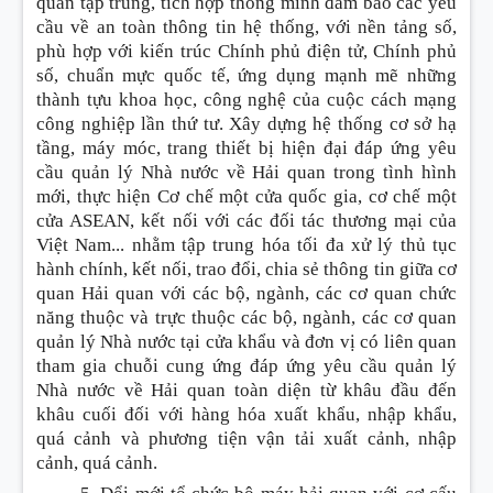
quan tập trung, tích hợp thông minh đảm bảo các yêu
cầu về an toàn thông tin hệ thống, với nền tảng số,
phù hợp với kiến trúc Chính phủ điện tử, Chính phủ
số, chuẩn mực quốc tế, ứng dụng mạnh mẽ những
thành tựu khoa học, công nghệ của cuộc cách mạng
công nghiệp lần thứ tư. Xây dựng hệ thống cơ sở hạ
tầng, máy móc, trang thiết bị hiện đại đáp ứng yêu
cầu quản lý Nhà nước về Hải quan trong tình hình
mới, thực hiện Cơ chế một cửa quốc gia, cơ chế một
cửa ASEAN, kết nối với các đối tác thương mại của
Việt Nam... nhằm tập trung hóa tối đa xử lý thủ tục
hành chính, kết nối, trao đ
ổ
i, chia sẻ thông tin giữa cơ
quan Hải quan với các bộ, ngành, các cơ quan chức
năng thuộc và trực thuộc các bộ, ngành, các cơ quan
quản lý Nhà nước tại cửa khẩu và đơn vị có liên quan
tham gia chuỗi cung ứng đáp ứn
g
yêu cầu quản lý
Nhà nước về Hải quan toàn diện từ khâu đầu đến
khâu cuối đối với hàng hóa xuất khẩu, nhập khẩu,
quá cảnh và phương tiện vận tải xuất cảnh, nhập
cảnh, quá cảnh.