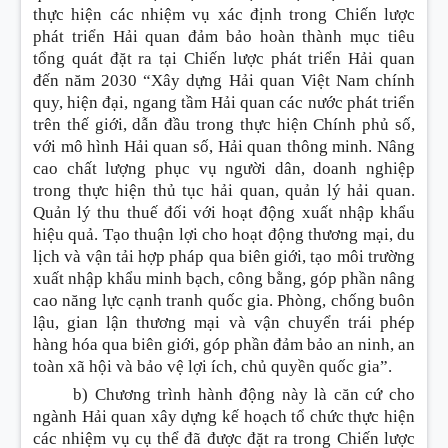
thực hiện các nhiệm vụ xác định trong Chiến lược
phát triển Hải quan đảm bảo hoàn thành mục tiêu
tổng quát đặt ra tại Chiến lược phát triển Hải quan
đến năm 2030 “Xây dựng Hải quan Việt Nam chính
quy, hiện đại, ngang tầm Hải quan các nước phát triển
trên thế giới, dẫn đầu trong thực hiện Chính phủ số,
với mô hình Hải quan số, Hải quan thông minh. Nâng
cao chất lượng phục vụ người dân, doanh nghiệp
trong thực hiện thủ tục hải quan, quản lý hải quan.
Quản lý thu thuế đối với hoạt động xuất nhập khẩu
hiệu quả. Tạo thuận lợi cho hoạt động thương mại, du
lịch và vận tải hợp pháp qua biên giới, tạo môi trường
xuất nhập khẩu minh bạch, công b
ằ
ng, góp phần nâng
cao năng lực cạnh tranh quốc gia. Phòng, chống buôn
lậu, gian lận thương mại và vận chuy
ể
n trái phép
hàng hóa qua biên giới, góp phần đảm bảo an ninh, an
toàn xã hội và bảo vệ lợi ích, chủ quyền quốc gia”.
b) Chương trình hành động này là căn cứ cho
ngành Hải quan xây dựng kế hoạch tổ chức thực hiện
các nhiệm vụ cụ thể đã được đặt ra trong Chiến lược