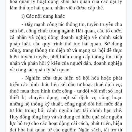
hóa quản lý hoạt động khai hải quan của các đại lý
làm thủ tục hải quan, nhân viên được cấp thẻ.
i) Các nội dung khác
-
Đẩy mạnh công tác thông tin, tuyên truyền cho
cán bộ, công chức trong ngành Hải quan, các tổ chức,
cá nhân và cộng đồng doanh nghiệp về chính sách
pháp luật, các quy trình thủ tục hải quan. Sử dụng
cổng, trang thông tin điện tử và mạng xã hội đề thực
hiện tuyên truyền, phổ biến cung cấp thông tin, tiếp
nhận và phản hồi ý kiến của người dân, doanh nghiệp
về công tác quản lý hải quan.
-
Nghiên cứu, thực hiện xã hội hóa hoặc phát
triển các hình thức liên kết đầu tư hoặc thuê dịch vụ;
thuê mua theo hình thức công - tư đối với một số loại
thiết bị chuyên dụng, một số dịch vụ công hoặc
những hệ thống kỹ thuật, công nghệ đòi hỏi mức đầu
tư lớn trong bối cảnh nguồn lực tài chính hạn chế.
Huy động t
ổ
ng hợp và sử dụng có hiệu quả các nguồn
lực hỗ trợ cho các hoạt động cải cách, phát triển, hiện
đại hóa hải quan từ các nguồn: Ngân sách, tài trợ từ