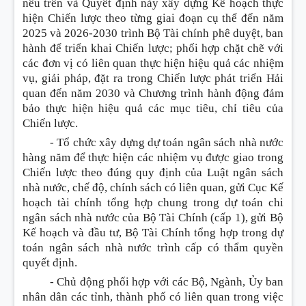
nêu trên và Quyết định này xây dựng Kế hoạch thực
hiện Chiến lược theo từng giai đoạn cụ thể đến năm
2025 và 2026-2030 trình Bộ Tài chính phê duyệt, ban
hành đ
ể
triển khai Chiến lược; phối hợp chặt chẽ với
các đơn vị có liên
q
uan thực hiện hiệu quả các nhiệm
vụ, giải pháp, đặt ra trong Chiến lược phát triển Hải
quan đến năm 2030 và Chương trình hành động đảm
bảo thực hiện hiệu quả các mục tiêu, chỉ tiêu của
Chiến lược.
-
Tổ chức xây dựng dự toán ngân sách nhà nước
hàng năm để thực hiện các nhiệm vụ được giao trong
Chiến lược theo đúng quy định của Luật ngân sách
nhà nước, chế độ, chính sách có liên quan, gửi Cục Kế
hoạch tài chính tổng hợp chung trong dự toán chi
ngân sách nhà nước của Bộ Tài Chính (cấp 1), gửi Bộ
Kế hoạch và đầu tư, Bộ Tài Chính tổng hợp trong dự
toán ngân sách nhà nước trình cấp có thẩm quyền
quyết định.
-
Chủ động phối hợp với các Bộ, Ngành, Ủy ban
nhân dân các tỉnh, thành phố có liên quan trong việc