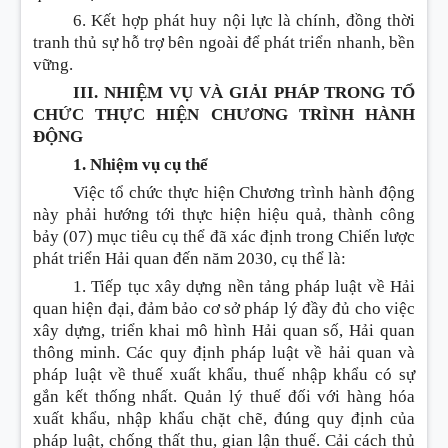
6. Kết hợp phát huy nội lực là chính, đồng thời
tranh thủ sự hỗ trợ bên ngoài đ
ể
phát triển nhanh, bền
vững.
III. NHIỆM VỤ VÀ GIẢI PHÁP TRONG TỔ
CHỨC THỰC HIỆN CHƯƠNG TRÌNH HÀNH
ĐỘNG
1. Nhiệm vụ cụ thể
Việc tổ chức thực hiện Chương trình hành động
này phải hướng tới thực hiện hiệu quả, thành công
bảy (07) mục tiêu cụ thể đã xác định trong Chiến lược
phát triển Hải quan đến năm 2030, cụ th
ể
là:
1. Tiếp tục xây dựng nền tảng pháp luật về Hải
quan hiện đại, đảm bảo cơ sở pháp lý đầy đủ cho việc
xây dựng, triển khai mô hình Hải quan số, Hải quan
thông minh. Các quy định pháp luật về hải quan và
pháp luật về thuế xuất khẩu, thuế nhập khẩu có sự
g
ắ
n kết thống nhất. Quản lý thuế đối với hàng hóa
xuất khẩu, nhập khẩu chặt ch
ẽ
, đúng quy định của
pháp luật, chống thất thu, gian lận thuế. Cải cách thủ