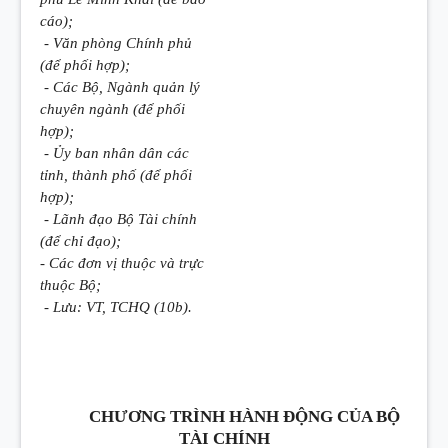
cáo);
- V
ă
n phòng Chính phủ
(để phối hợp);
- Các Bộ, Ngành quản lý
chu
yê
n ngành (để phối
hợp);
- Ủy ban nhân dân các
tỉnh, thành phố (đ
ể
phối
h
ợ
p);
- L
ã
nh đạo Bộ Tài chính
(để chỉ đạo);
- Các đơn vị thuộc và trực
thuộc Bộ;
- Lưu: VT, TCHQ
(10b).
CHƯƠNG TRÌNH HÀNH ĐỘNG CỦA BỘ
TÀI CHÍNH