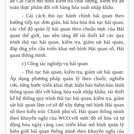
án Cải cách mô hình kiểm tra chất lượng, kiểm tra an
toàn thực phẩm đối với hàng hóa xuất nhập khẩu.
- Cải cách thủ tục hành chính hải quan theo
hướng tiếp tục đơn giản, hài hòa hóa thủ tục hải quan,
các chế độ quản lý hải quan theo chuẩn mực của Hải
quan thế giới, tạo nền tảng để tái thiết kế các quy
trình thủ tục hải quan, kiểm tra, giám sát hải quan,
đáp ứng yêu cầu triển khai mô hình Hải quan số, Hải
quan thông minh.
c) Công tác nghiệp vụ hải quan
-
Thủ tục hải quan, kiểm tra, giám sát hải quan:
Áp dụng phương pháp quản lý theo chuỗi; nghiên
cứu, từng bước triển khai thực hiện b
ả
o hiểm bảo lãnh
thông quan đối với hàng hóa xuất nhập khẩu; tái thiết
kế hệ thống quy trình thủ tục hải quan, kiểm tra, giám
sát hải quan làm cơ sở để xây dựng mô hình Hải quan
số theo kiến trúc Chính phủ số, Hải quan thông minh
theo khuyến nghị của WCO với mức độ số hóa và tự
động hóa ngày càng cao; triển khai mô hình quản lý
biên giới hải quan thông minh theo khuyến nghị của