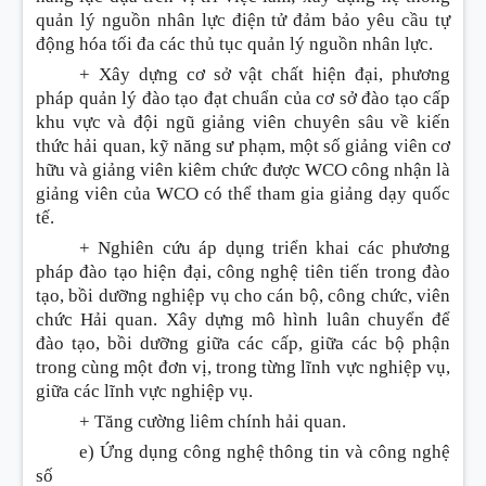
quản lý nguồn nhân lực điện tử đảm bảo yêu cầu tự
động hóa tối đa các thủ tục quản lý nguồn nhân lực.
+ Xây dựng cơ sở vật chất hiện đại, phương
pháp quản lý đào tạo đạt chuẩn của cơ sở đào tạo cấp
khu vực và đội ngũ giảng viên chuyên sâu về ki
ế
n
thức hải quan, kỹ năng sư phạm, một số giảng viên cơ
hữu và giảng viên kiêm chức được WCO công nhận là
giảng viên của WCO có thể tham gia giảng dạy quốc
tế.
+ Nghiên cứu áp dụng triển khai các phương
pháp đào tạo hiện đại, công nghệ tiên ti
ế
n trong đào
tạo, bồi dưỡng nghiệp vụ cho cán bộ, công chức, viên
chức H
ả
i quan. Xây dựng mô hình luân chuyển để
đào tạo, bồi dư
ỡ
ng giữa các cấp, gi
ữ
a các bộ phận
trong cùng một đơn vị, trong từng lĩnh vực nghiệp vụ,
giữa các lĩnh vực nghiệp vụ.
+ Tăng cường liêm chính hải quan.
e)
Ứ
ng dụng công nghệ thông tin và công nghệ
số