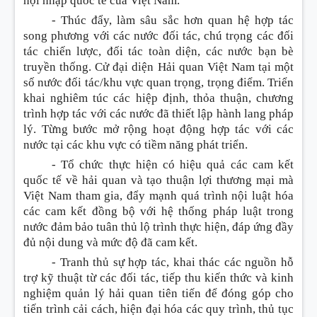
hội nhập quốc tế của Việt Nam.
-
Thúc đẩy, làm s
â
u sắc hơn quan hệ hợp tác
song phương với các nước đối tác, chú trọng các đối
tác chiến lược, đối tác toàn diện, các nước bạn bè
truyền thống. Cử đại diện Hải quan Việt Nam tại một
số nước đối tác/khu vực quan trọng, trọng
đ
i
ể
m. Triển
khai nghiêm túc các hiệp định, thỏa thuận, chương
trình hợp tác với các nước đã thiết lập hành lang pháp
lý. T
ừ
ng bước mở rộng hoạt động hợp tác với các
nước tại các khu vực có tiềm năng phát triển.
-
Tổ chức thực hiện có hiệu quả các cam kết
quốc tế về hải quan và tạo thuận lợi thương mại mà
Việt Nam tham gia, đẩy mạnh quá trình nội luật hóa
các cam kết đồng bộ với hệ thống pháp luật trong
nước đảm bảo tuân thủ lộ trình thực hiện, đáp ứng đầy
đủ nội dung và mức độ đã cam kết.
-
Tranh thủ sự hợp tác, khai thác các nguồn hỗ
trợ kỹ thuật từ các đối tác, tiếp thu kiến thức và kinh
nghiệm quản lý hải quan tiên tiến để đóng góp cho
tiến trình cải cách, hiện đại hóa các quy trình, thủ tục