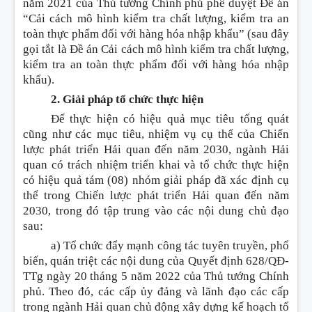
năm 2021 của Thủ tướng Chính phủ phê duyệt Đề án
“Cải cách mô hình kiểm tra chất lượng, kiểm tra an
toàn thực phẩm đối với hàng hóa nhập khẩu” (sau đây
gọi tắt là Đề án Cải cách mô hình kiểm tra chất lượng,
kiểm tra an toàn thực phẩm đối với hàng hóa nhập
khẩu).
2. Giải pháp tổ chức thực hiện
Để thực hiện có hiệu quả mục tiêu tổng quát
cũng như các mục tiêu, nhiệm vụ cụ thể của Chiến
lược phát triển Hải quan đến năm 2030, ngành Hải
quan có trách nhiệm triển khai và tổ chức thực hiện
có hiệu quả tám (08) nhóm giải pháp đã xác định cụ
thể trong Chiến lược phát triển H
ả
i quan đến năm
2030, trong đó tập trung vào các nội dung chủ đạo
sau:
a) Tổ chức đẩy mạnh công tác tuyên truyền, phổ
biến, quán triệt các nội dung của Quyết định 628/QĐ-
TTg ngày 20 tháng 5 năm 2022 của Thủ tướng Chính
phủ. Theo đó, các cấp ủy đảng và lãnh đạo các cấp
trong ngành Hải quan chủ động xây dựng kế hoạch tổ