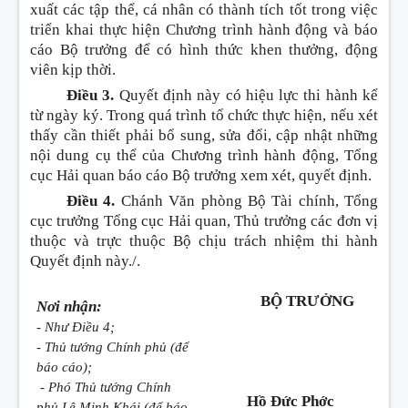
xuất các tập th
ể
, cá nhân có thành tích tốt trong việc
triển khai thực hiện Chương trình hành động và báo
cáo Bộ trưởng đ
ể
có hình thức khen thưởng, động
viên kịp thời.
Điều 3.
Quyết định này có hiệu lực thi hành kể
từ ngày ký. Trong quá trình tổ chức thực hiện, nếu xét
thấy cần thiết phải bổ sung, sửa đổi, cập nhật những
nội dung cụ thể của Chương trình hành động, Tổng
cục Hải quan báo cáo Bộ trưởng xem xét, quyết định.
Điều 4.
Chánh Văn phòng Bộ Tài chính, Tổng
cục trưởng Tổng cục Hải quan, Thủ trưởng các đơn vị
thuộc và trực thuộc Bộ chịu trách nhiệm thi hành
Quyết định này./.
BỘ TRƯỞNG
Nơi nhận:
- Như Điều 4;
- Thủ tướng Chính phủ (để
báo cáo);
- Phó Thủ tướng Chính
Hồ Đức Phớc
phủ L
ê
Minh Khái (để báo