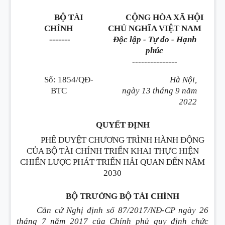
BỘ TÀI
CỘNG HÒA XÃ HỘI
CHÍNH
CHỦ NGHĨA VIỆT NAM
-------
Độc lập - Tự do - Hạnh
phúc
---------------
Số:
1854/QĐ-
Hà Nội,
BTC
ngày
13
tháng
9
năm
2022
QUYẾT ĐỊNH
PHÊ DUYỆT CHƯƠNG TRÌNH HÀNH ĐỘNG
CỦA BỘ TÀI CHÍNH TRIỂN KHAI THỰC HIỆN
CHIẾN LƯỢC PHÁT TRIỂN HẢI QUAN ĐẾN NĂM
2030
BỘ TRƯỞNG BỘ TÀI CHÍNH
Căn cứ Nghị định số 87/2017/NĐ-CP ngày 26
tháng 7 năm 2017 của Chính phủ quy định chức