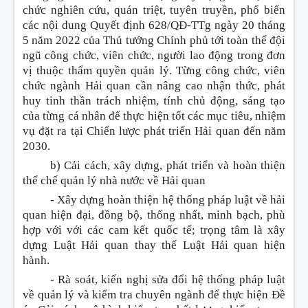
chức nghiên cứu, quán triệt, tuyên truyền, phổ biến
các nội dung Quyết định 628/QĐ-TTg ngày 20 tháng
5 năm 2022 của Thủ tướng Chính phủ tới toàn thể đội
ngũ công chức, viên chức, người lao động trong đơn
vị thuộc thẩm quyền quản lý. Từng công chức, viên
chức ngành Hải quan cần nâng cao nhận thức, phát
huy tinh th
ầ
n trách nhiệm, tính chủ động, sáng tạo
của từng cá nhân đ
ể
thực hiện t
ố
t các mục tiêu, nhiệm
vụ đặt ra tại Chiến lược phát triển Hải quan đến năm
2030.
b) Cải cách, xây dựng, phát triển và hoàn thiện
thể chế quản lý nhà nước về Hải quan
-
Xây dựng hoàn thiện hệ thống pháp luật về hải
quan hiện đại, đồng bộ, thống nhất, minh bạch, phù
hợp với với các cam kết quốc tế; trọng tâm là xây
dựng Luật Hải quan thay thế Luật Hải quan hiện
hành.
-
Rà soát, kiến nghị sửa đổi hệ thống pháp luật
về quản
l
ý và kiểm tra chuyên ngành để thực hiện Đề