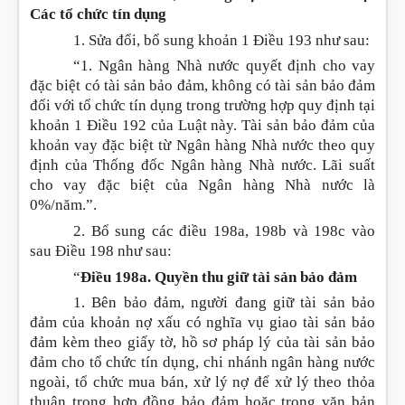
Các tổ chức tín dụng
1. Sửa đổi, bổ sung
khoản 1 Điều 193 như sau:
“1. Ngân hàng Nhà nước quyết định cho vay
đặc biệt có tài sản bảo đảm, không có tài sản bảo đảm
đối với tổ chức tín dụng trong trường hợp quy định tại
khoản 1 Điều 192 của Luật này. Tài sản bảo đảm của
khoản vay đặc biệt từ Ngân hàng Nhà nước theo quy
định của Thống đốc Ngân hàng Nhà nước. Lãi suất
cho vay đặc biệt của Ngân hàng Nhà nước là
0%/năm.”.
2. Bổ sung các điều 198a, 198b và 198c vào
sau
Điều 198 như sau:
“
Điều 198a.
Quyền thu giữ tài sản bảo đảm
1.
Bên bảo đảm,
người
đang giữ tài sản bảo
đảm của khoản nợ xấu có nghĩa vụ giao tài sản bảo
đảm kèm theo giấy tờ, hồ sơ pháp lý của tài sản bảo
đảm cho tổ chức tín dụng, chi nhánh ngân hàng nước
ngoài, tổ chức mua bán, xử lý nợ để xử lý theo thỏa
thuận trong hợp đồng bảo đảm
hoặc trong văn bản