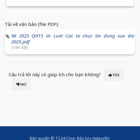
Tải về văn bản (file PDF):
96 2025 QH15 Vv Luat Cac to chuc tin dung sua doi
2025.pdf
(184 KB)
Câu trả lời này có giúp ích cho bạn không?
YES
NO
Bản quyền ©
TS24 Corp
. Bảo lưu mọi quyền.