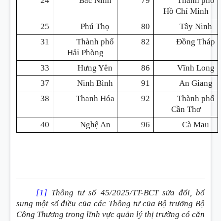
24
Bắc Ninh
79
Thành phố
Hồ Chí Minh
25
Phú Thọ
80
Tây Ninh
31
Thành phố
82
Đồng Tháp
Hải Phòng
33
Hưng Yên
86
Vĩnh Long
37
Ninh Bình
91
An Giang
38
Thanh Hóa
92
Thành phố
Cần Thơ
40
Nghệ An
96
Cà Mau
[1]
Thông tư số 45/2025/TT-BCT sửa đổi, bổ
sung một số điều của các Thông tư của Bộ trưởng Bộ
Công Thương trong lĩnh vực quản lý thị trường có căn