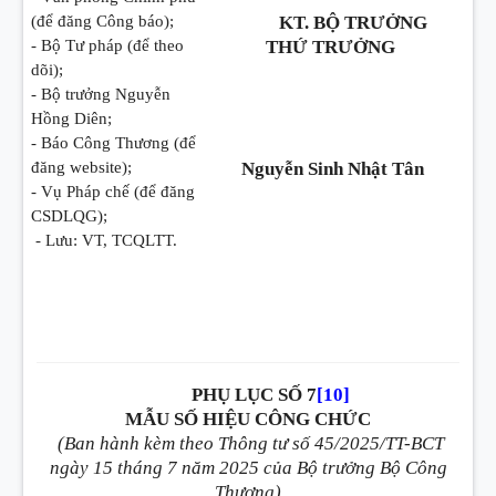
(để đăng Công báo);
KT. BỘ TRƯỞNG
- Bộ Tư pháp (để theo
THỨ TRƯỞNG
dõi);
- Bộ trưởng Nguyễn
Hồng Diên;
- Báo Công Thương (để
đăng website);
Nguyễn Sinh Nhật Tân
- Vụ Pháp chế (để đăng
CSDLQG);
- Lưu: VT, TCQLTT.
PHỤ LỤC SỐ 7
[10]
MẪU SỐ HIỆU CÔNG CHỨC
(Ban hành kèm theo Thông tư số 45/2025/TT-BCT
ngày 15 tháng 7 năm 2025 của Bộ trưởng Bộ Công
Thương)