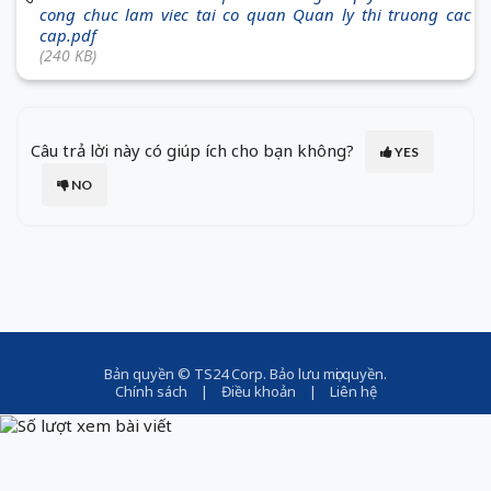
cong chuc lam viec tai co quan Quan ly thi truong cac
cap.pdf
(240 KB)
Câu trả lời này có giúp ích cho bạn không?
YES
NO
Bản quyền ©
TS24 Corp
. Bảo lưu mọi quyền.
Chính sách
|
Điều khoản
|
Liên hệ